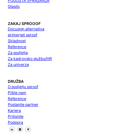
POGOSTA VPRAŠANJA
Glasilo
ZAKAJ SPROOOF
Docusign alternativa
primerjati sproof
Skladnost
Reference
Za podjetja
Za kadrovsko službo/HR
Za univerze
DRUŽBA
O podjetju sproof
Pišite nam
Reference
Postanite partner
Kariera
Pritisnite
Podpora
Sledite nam na Facebooku
Sledite nam na X
Sledite nam na LinkedInu