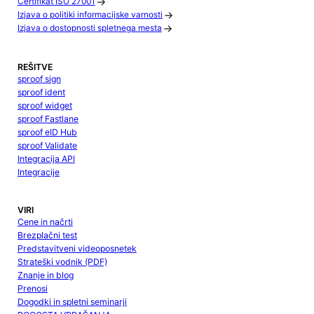
Certifikat ISO 27001
Izjava o politiki informacijske varnosti
Izjava o dostopnosti spletnega mesta
REŠITVE
sproof sign
sproof ident
sproof widget
sproof Fastlane
sproof eID Hub
sproof Validate
Integracija API
Integracije
VIRI
Cene in načrti
Brezplačni test
Predstavitveni videoposnetek
Strateški vodnik (PDF)
Znanje in blog
Prenosi
Dogodki in spletni seminarji