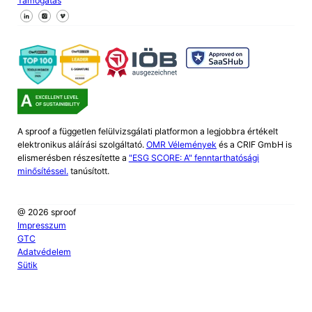
Támogatás
Kövessen minket a Facebookon
Kövessen minket az X-en
Kövessen minket a LinkedIn-en
A sproof a független felülvizsgálati platformon a legjobbra értékelt
elektronikus aláírási szolgáltató.
OMR Vélemények
és a CRIF GmbH is
elismerésben részesítette a
"ESG SCORE: A" fenntarthatósági
minősítéssel.
tanúsított.
@ 2026 sproof
Impresszum
GTC
Adatvédelem
Sütik