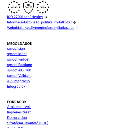
ISO 27001 tanúsítvány
Információbiztonsági politikai nyilatkozat
Weboldal akadálymentesítési nyilatkozata
MEGOLDÁSOK
sproof sign
sproof ident
sproof widget
sproof Fastlane
sproof eID Hub
sproof Validate
API integráció
Integrációk
FORRÁSOK
Árak és tervek
Ingyenes teszt
Demo videó
Stratégiai útmutató (PDF)