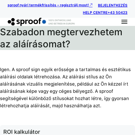
sproof nyári termékfrissítés – regisztrálj most!
BEJELENTKEZÉS
HELP CENTRE
+43 50423
Szabadon megtervezhetem
az aláírásomat?
Igen. A sproof sign egyik erőssége a tartalmas és esztétikus
aláírási oldalak létrehozása. Az aláírási stílus az Ön
aláírásának vizuális megjelenítése, például az Ön kézzel írt
aláírásának képe vagy egy céges bélyegző. A sproof
segítségével különböző stílusokat hozhat létre, így gyorsan
létrehozhatja aláírását, majd használhatja azt.
ROI kalkulátor