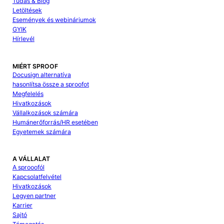
Tudás & Blog
Letöltések
Események és webináriumok
GYIK
Hírlevél
MIÉRT SPROOF
Docusign alternatíva
hasonlítsa össze a sproofot
Megfelelés
Hivatkozások
Vállalkozások számára
Humánerőforrás/HR esetében
Egyetemek számára
A VÁLLALAT
A sprooofól
Kapcsolatfelvétel
Hivatkozások
Legyen partner
Karrier
Sajtó