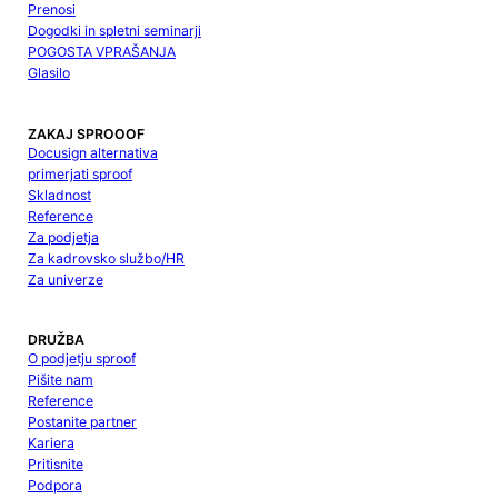
Prenosi
Dogodki in spletni seminarji
POGOSTA VPRAŠANJA
Glasilo
ZAKAJ SPROOOF
Docusign alternativa
primerjati sproof
Skladnost
Reference
Za podjetja
Za kadrovsko službo/HR
Za univerze
DRUŽBA
O podjetju sproof
Pišite nam
Reference
Postanite partner
Kariera
Pritisnite
Podpora