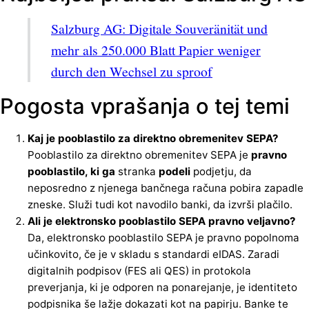
Salzburg AG: Digitale Souveränität und
mehr als 250.000 Blatt Papier weniger
durch den Wechsel zu sproof
Pogosta vprašanja o tej temi
Kaj je pooblastilo za direktno obremenitev SEPA?
Pooblastilo za direktno obremenitev SEPA je
pravno
pooblastilo, ki ga
stranka
podeli
podjetju, da
neposredno z njenega bančnega računa pobira zapadle
zneske. Služi tudi kot navodilo banki, da izvrši plačilo.
Ali je elektronsko pooblastilo SEPA pravno veljavno?
Da, elektronsko pooblastilo SEPA je pravno popolnoma
učinkovito, če je v skladu s standardi eIDAS. Zaradi
digitalnih podpisov (FES ali QES) in protokola
preverjanja, ki je odporen na ponarejanje, je identiteto
podpisnika še lažje dokazati kot na papirju. Banke te