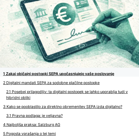
Zakaj običajni postopki SEPA upočasnjujejo vaše poslovanje
Digitalni mandati SEPA za sodobne plačilne postopke
Posebej prilagodljiv: ta digitalni postopek se lahko uporablja tudi v
hibridni obliki
Kako se pooblastilo za direktno obremenitev SEPA izda digitalno?
Pravna podlaga: je veljavna?
Najboljša praksa: Salzburg AG
Pogosta vprašanja o tej temi