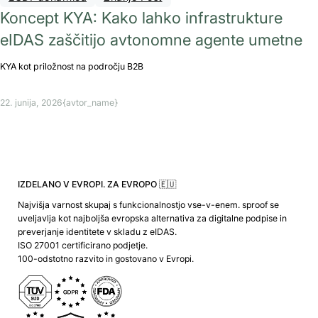
Koncept KYA: Kako lahko infrastrukture
eIDAS zaščitijo avtonomne agente umetne
KYA kot priložnost na področju B2B
22. junija, 2026
{avtor_name}
IZDELANO V EVROPI. ZA EVROPO 🇪🇺
Najvišja varnost skupaj s funkcionalnostjo vse-v-enem. sproof se
uveljavlja kot najboljša evropska alternativa za digitalne podpise in
preverjanje identitete v skladu z eIDAS.
ISO 27001 certificirano podjetje.
100-odstotno razvito in gostovano v Evropi.