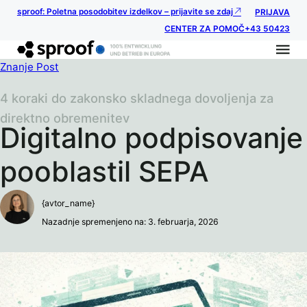
sproof: Poletna posodobitev izdelkov – prijavite se zdaj
PRIJAVA
CENTER ZA POMOČ
+43 50423
Znanje Post
4 koraki do zakonsko skladnega dovoljenja za
direktno obremenitev
Digitalno podpisovanje
pooblastil SEPA
{avtor_name}
Nazadnje spremenjeno na: 3. februarja, 2026