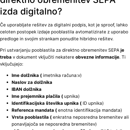
izda digitalno?
Če uporabljate rešitev za digitalni podpis, kot je sproof, lahko
celoten postopek izdaje pooblastila avtomatizirate z uporabo
predloge in svojim strankam ponudite hibridno rešitev.
Pri ustvarjanju pooblastila za direktno obremenitev SEPA
je
treba
v dokument vključiti nekatere
obvezne informacije
. Ti
vključujejo:
Ime
dolžnika (
imetnika računa:v)
Naslov
za
dolžnika
IBAN
dolžnika
Ime
prejemnika plačila (
upnika)
Identifikacijska številka upnika (
ID upnika)
Referenca mandata (
enotna identifikacija mandata)
Vrsta pooblastila (
enkratna neposredna bremenitev ali
ponavljajoča se neposredna bremenitev)