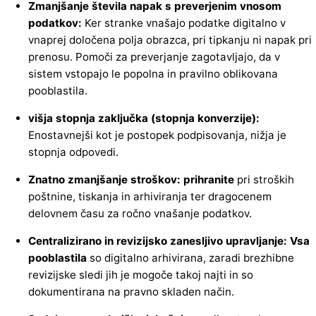
Zmanjšanje števila napak s preverjenim vnosom
podatkov:
Ker stranke vnašajo podatke digitalno v
vnaprej določena polja obrazca, pri tipkanju ni napak pri
prenosu. Pomoči za preverjanje zagotavljajo, da v
sistem vstopajo le popolna in pravilno oblikovana
pooblastila.
višja stopnja zaključka (stopnja konverzije):
Enostavnejši kot je postopek podpisovanja, nižja je
stopnja odpovedi.
Znatno zmanjšanje stroškov: prihranite
pri stroških
poštnine, tiskanja in arhiviranja ter dragocenem
delovnem času za ročno vnašanje podatkov.
Centralizirano in revizijsko zanesljivo upravljanje: Vsa
pooblastila
so digitalno arhivirana, zaradi brezhibne
revizijske sledi jih je mogoče takoj najti in so
dokumentirana na pravno skladen način.