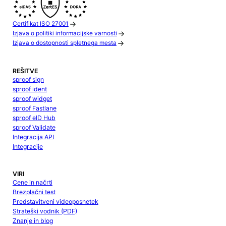
Certifikat ISO 27001
Izjava o politiki informacijske varnosti
Izjava o dostopnosti spletnega mesta
REŠITVE
sproof sign
sproof ident
sproof widget
sproof Fastlane
sproof eID Hub
sproof Validate
Integracija API
Integracije
VIRI
Cene in načrti
Brezplačni test
Predstavitveni videoposnetek
Strateški vodnik (PDF)
Znanje in blog