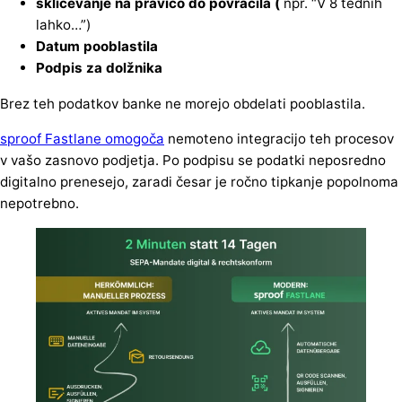
sklicevanje na pravico do povračila (
npr. “V 8 tednih
lahko…”)
Datum pooblastila
Podpis
za
dolžnika
Brez teh podatkov banke ne morejo obdelati pooblastila.
sproof Fastlane omogoča
nemoteno integracijo teh procesov
v vašo zasnovo podjetja. Po podpisu se podatki neposredno
digitalno prenesejo, zaradi česar je ročno tipkanje popolnoma
nepotrebno.