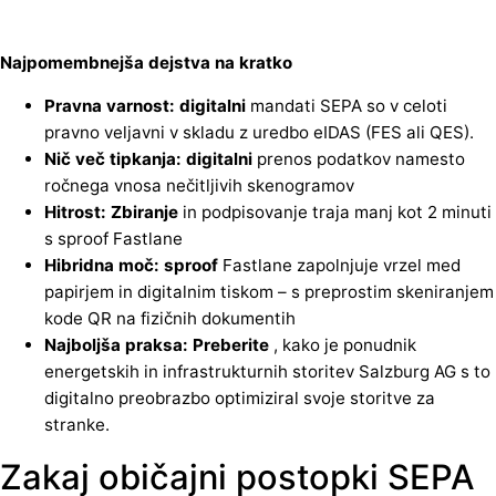
Najpomembnejša dejstva na kratko
Pravna varnost: digitalni
mandati SEPA so v celoti
pravno veljavni v skladu z uredbo eIDAS (FES ali QES).
Nič več tipkanja: digitalni
prenos podatkov namesto
ročnega vnosa nečitljivih skenogramov
Hitrost: Zbiranje
in podpisovanje traja manj kot 2 minuti
s sproof Fastlane
Hibridna moč: sproof
Fastlane zapolnjuje vrzel med
papirjem in digitalnim tiskom – s preprostim skeniranjem
kode QR na fizičnih dokumentih
Najboljša praksa: Preberite
, kako je ponudnik
energetskih in infrastrukturnih storitev Salzburg AG s to
digitalno preobrazbo optimiziral svoje storitve za
stranke.
Zakaj običajni postopki SEPA