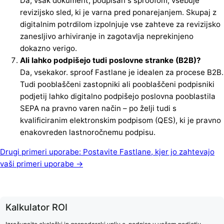
Da, vsak dokument, podpisan s sproofom, vsebuje
revizijsko sled, ki je varna pred ponarejanjem. Skupaj z
digitalnim potrdilom izpolnjuje vse zahteve za revizijsko
zanesljivo arhiviranje in zagotavlja neprekinjeno
dokazno verigo.
Ali lahko podpišejo tudi poslovne stranke (B2B)?
Da, vsekakor. sproof Fastlane je idealen za procese B2B.
Tudi pooblaščeni zastopniki ali pooblaščeni podpisniki
podjetij lahko digitalno podpišejo poslovna pooblastila
SEPA na pravno varen način – po želji tudi s
kvalificiranim elektronskim podpisom (QES), ki je pravno
enakovreden lastnoročnemu podpisu.
Drugi primeri uporabe: Postavite Fastlane, kjer jo zahtevajo
vaši primeri uporabe →
Kalkulator ROI