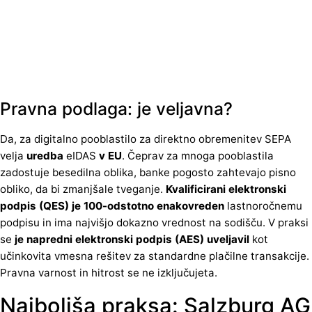
Pravna podlaga: je veljavna?
Da, za digitalno pooblastilo za direktno obremenitev SEPA
velja
uredba
eIDAS
v EU
. Čeprav za mnoga pooblastila
zadostuje besedilna oblika, banke pogosto zahtevajo pisno
obliko, da bi zmanjšale tveganje.
Kvalificirani elektronski
podpis (QES) je 100-odstotno enakovreden
lastnoročnemu
podpisu in ima najvišjo dokazno vrednost na sodišču. V praksi
se
je napredni elektronski podpis (AES) uveljavil
kot
učinkovita vmesna rešitev za standardne plačilne transakcije.
Pravna varnost in hitrost se ne izključujeta.
Najboljša praksa: Salzburg AG