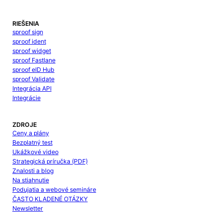
RIEŠENIA
sproof sign
sproof ident
sproof widget
sproof Fastlane
sproof eID Hub
sproof Validate
Integrácia API
Integrácie
ZDROJE
Ceny a plány
Bezplatný test
Ukážkové video
Strategická príručka (PDF)
Znalosti a blog
Na stiahnutie
Podujatia a webové semináre
ČASTO KLADENÉ OTÁZKY
Newsletter