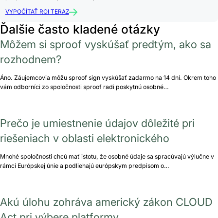
VYPOČÍTAŤ ROI TERAZ
Ďalšie často kladené otázky
Môžem si sproof vyskúšať predtým, ako sa
rozhodnem?
Áno. Záujemcovia môžu sproof sign vyskúšať zadarmo na 14 dní. Okrem toho
vám odborníci zo spoločnosti sproof radi poskytnú osobné…
Prečo je umiestnenie údajov dôležité pri
riešeniach v oblasti elektronického
Mnohé spoločnosti chcú mať istotu, že osobné údaje sa spracúvajú výlučne v
rámci Európskej únie a podliehajú európskym predpisom o…
Akú úlohu zohráva americký zákon CLOUD
Act pri výbere platformy