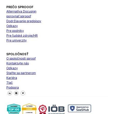
PREČO SPROOOF
Alternatíva Docusign
porovnať sprooof
Dodržiavanie predpisov
Odkazy
Pre podniky
Pre ľudské zdroje/HR
Pre univerzity
SPOLOČNOSŤ
O spoločnosti sproof
Kontaktujte nás
Odkazy
Staňte sa partnerom
Kariéra
Tlač
Podpora
Sledujte nás na Facebooku
Sledujte nás na X
Sledujte nás na LinkedIn