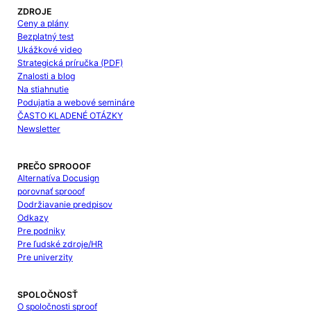
ZDROJE
Ceny a plány
Bezplatný test
Ukážkové video
Strategická príručka (PDF)
Znalosti a blog
Na stiahnutie
Podujatia a webové semináre
ČASTO KLADENÉ OTÁZKY
Newsletter
PREČO SPROOOF
Alternatíva Docusign
porovnať sprooof
Dodržiavanie predpisov
Odkazy
Pre podniky
Pre ľudské zdroje/HR
Pre univerzity
SPOLOČNOSŤ
O spoločnosti sproof