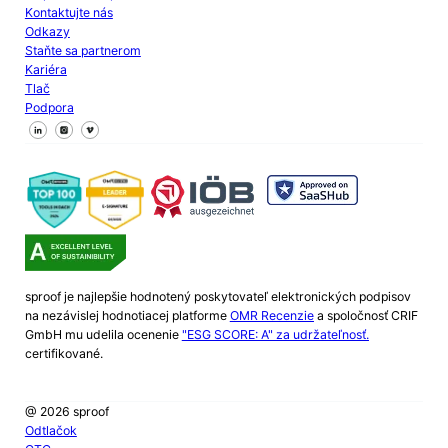
Kontaktujte nás
Odkazy
Staňte sa partnerom
Kariéra
Tlač
Podpora
Sledujte nás na Facebooku
Sledujte nás na X
Sledujte nás na LinkedIn
sproof je najlepšie hodnotený poskytovateľ elektronických podpisov
na nezávislej hodnotiacej platforme
OMR Recenzie
a spoločnosť CRIF
GmbH mu udelila ocenenie
"ESG SCORE: A" za udržateľnosť.
certifikované.
@ 2026 sproof
Odtlačok