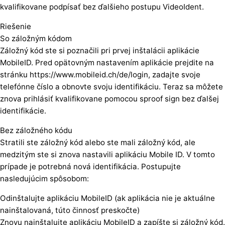
kvalifikovane podpísať bez ďalšieho postupu VideoIdent.
Riešenie
So záložným kódom
Záložný kód ste si poznačili pri prvej inštalácii aplikácie
MobileID. Pred opätovným nastavením aplikácie prejdite na
stránku https://www.mobileid.ch/de/login, zadajte svoje
telefónne číslo a obnovte svoju identifikáciu. Teraz sa môžete
znova prihlásiť kvalifikovane pomocou sproof sign bez ďalšej
identifikácie.
Bez záložného kódu
Stratili ste záložný kód alebo ste mali záložný kód, ale
medzitým ste si znova nastavili aplikáciu Mobile ID. V tomto
prípade je potrebná nová identifikácia. Postupujte
nasledujúcim spôsobom:
Odinštalujte aplikáciu MobileID (ak aplikácia nie je aktuálne
nainštalovaná, túto činnosť preskočte)
Znovu nainštalujte aplikáciu MobileID a zapíšte si záložný kód.