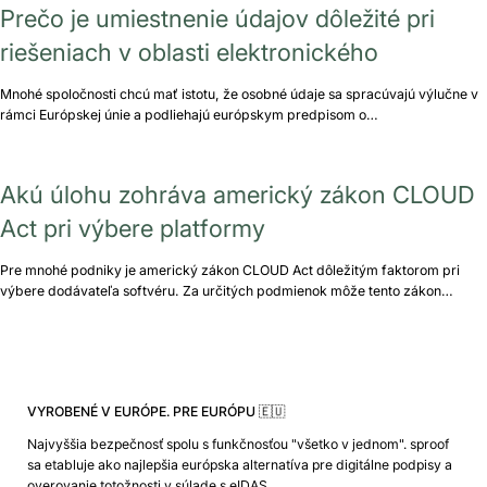
Prečo je umiestnenie údajov dôležité pri
riešeniach v oblasti elektronického
Mnohé spoločnosti chcú mať istotu, že osobné údaje sa spracúvajú výlučne v
rámci Európskej únie a podliehajú európskym predpisom o…
Akú úlohu zohráva americký zákon CLOUD
Act pri výbere platformy
Pre mnohé podniky je americký zákon CLOUD Act dôležitým faktorom pri
výbere dodávateľa softvéru. Za určitých podmienok môže tento zákon…
VYROBENÉ V EURÓPE. PRE EURÓPU 🇪🇺
Najvyššia bezpečnosť spolu s funkčnosťou "všetko v jednom". sproof
sa etabluje ako najlepšia európska alternatíva pre digitálne podpisy a
overovanie totožnosti v súlade s eIDAS.