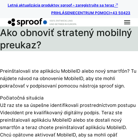
Letná aktualizácia produktov sproof – zaregistrujte sa teraz
PRIHLÁSENIE
CENTRUM POMOCI
+43 50423
Ako obnoviť stratený mobilný
preukaz?
Preinštalovali ste aplikáciu MobileID alebo nový smartfón? Tu
nájdete návod na obnovenie MobileID, aby ste mohli
pokračovať v podpisovaní pomocou nástroja sproof sign.
Počiatočná situácia
Už raz ste sa úspešne identifikovali prostredníctvom postupu
VideoIdent pre kvalifikovaný digitálny podpis. Teraz ste
preinštalovali aplikáciu MobileID alebo ste dostali nový
smartfón a teraz chcete preinštalovať aplikáciu MobileID.
Chcú opätovne aktivovať MobileID, aby sa mohli opäť