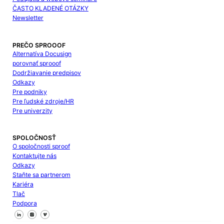
ČASTO KLADENÉ OTÁZKY
Newsletter
PREČO SPROOOF
Alternatíva Docusign
porovnať sprooof
Dodržiavanie predpisov
Odkazy
Pre podniky
Pre ľudské zdroje/HR
Pre univerzity
SPOLOČNOSŤ
O spoločnosti sproof
Kontaktujte nás
Odkazy
Staňte sa partnerom
Kariéra
Tlač
Podpora
Sledujte nás na Facebooku
Sledujte nás na X
Sledujte nás na LinkedIn