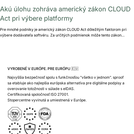
Akú úlohu zohráva americký zákon CLOUD
Act pri výbere platformy
Pre mnohé podniky je americký zákon CLOUD Act dôležitým faktorom pri
výbere dodávateľa softvéru. Za určitých podmienok môže tento zákon…
VYROBENÉ V EURÓPE. PRE EURÓPU 🇪🇺
Najvyššia bezpečnosť spolu s funkčnosťou "všetko v jednom". sproof
sa etabluje ako najlepšia európska alternatíva pre digitálne podpisy a
overovanie totožnosti v súlade s eIDAS.
Certifikovaná spoločnosť ISO 27001.
Stopercentne vyvinutá a umiestnená v Európe.