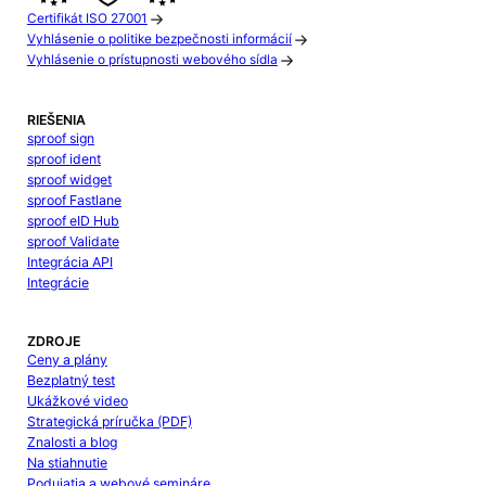
Certifikát ISO 27001
Vyhlásenie o politike bezpečnosti informácií
Vyhlásenie o prístupnosti webového sídla
RIEŠENIA
sproof sign
sproof ident
sproof widget
sproof Fastlane
sproof eID Hub
sproof Validate
Integrácia API
Integrácie
ZDROJE
Ceny a plány
Bezplatný test
Ukážkové video
Strategická príručka (PDF)
Znalosti a blog
Na stiahnutie
Podujatia a webové semináre