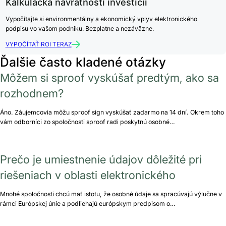
Kalkulačka návratnosti investícií
Vypočítajte si environmentálny a ekonomický vplyv elektronického
podpisu vo vašom podniku. Bezplatne a nezáväzne.
VYPOČÍTAŤ ROI TERAZ
Ďalšie často kladené otázky
Môžem si sproof vyskúšať predtým, ako sa
rozhodnem?
Áno. Záujemcovia môžu sproof sign vyskúšať zadarmo na 14 dní. Okrem toho
vám odborníci zo spoločnosti sproof radi poskytnú osobné…
Prečo je umiestnenie údajov dôležité pri
riešeniach v oblasti elektronického
Mnohé spoločnosti chcú mať istotu, že osobné údaje sa spracúvajú výlučne v
rámci Európskej únie a podliehajú európskym predpisom o…