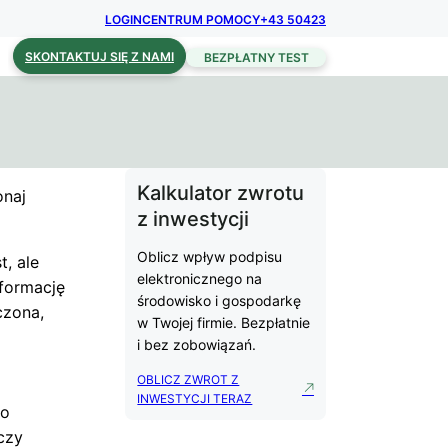
LOGIN
CENTRUM POMOCY
+43 50423
SKONTAKTUJ SIĘ Z NAMI
BEZPŁATNY TEST
Kalkulator zwrotu
onaj
z inwestycji
Oblicz wpływ podpisu
, ale
elektronicznego na
nformację
środowisko i gospodarkę
czona,
w Twojej firmie. Bezpłatnie
i bez zobowiązań.
OBLICZ ZWROT Z
INWESTYCJI TERAZ
 o
czy