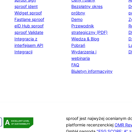
sproof ident
Bezpłatny okres
D
Widget sproof
próbny
p
Fastlane sproof
Demo
Z
eID Hub sproof
Przewodnik
R
sproof Validate
strategiczny (PDF)
D
Integracja z
Wiedza & Blog
D
interfejsem API
Pobrań
L
Integracji
Wydarzenia i
D
webinaria
FAQ
Biuletyn informacyjny
sproof jest najwyżej ocenianym d
platformie recenzenckiej
OMR Rev
GmbH nagrodą
"ESG SCORE: A" z