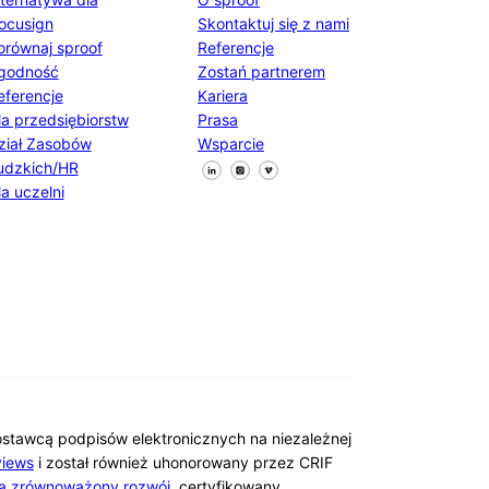
ocusign
Skontaktuj się z nami
orównaj sproof
Referencje
godność
Zostań partnerem
eferencje
Kariera
la przedsiębiorstw
Prasa
ział Zasobów
Wsparcie
Śledź nas na Facebooku
Śledź nas na X
Śledź nas na LinkedIn
udzkich/HR
la uczelni
ostawcą podpisów elektronicznych na niezależnej
iews
i został również uhonorowany przez CRIF
a zrównoważony rozwój.
certyfikowany.