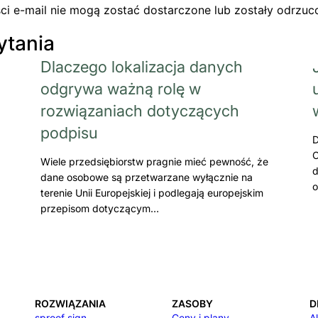
i e-mail nie mogą zostać dostarczone lub zostały odrzuc
ytania
Dlaczego lokalizacja danych
odgrywa ważną rolę w
rozwiązaniach dotyczących
podpisu
D
C
Wiele przedsiębiorstw pragnie mieć pewność, że
d
dane osobowe są przetwarzane wyłącznie na
o
terenie Unii Europejskiej i podlegają europejskim
przepisom dotyczącym…
ROZWIĄZANIA
ZASOBY
D
sproof sign
Ceny i plany
A