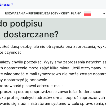
uż teraz
ROZWIĄZANIA
REFERENCJE
ZASOBY
CENY I PLANY
do podpisu
ą dostarczane?
rosiłeś daną osobę, ale nie otrzymała ona zaproszenia, wyk
ce czynności:
należy chwilę poczekać. Wysyłamy zaproszenia natychmiast
ch dostarczenie może zająć kilka minut. Jeśli otrzymamy i
że wiadomość e-mail tymczasowo nie może zostać dostar
y dostarczyć ją ponownie.
oprawność pisowni adresu e-mail;
proszoną osobę o sprawdzenie zawartości folderu spam;
ku profesjonalnych adresów e-mail poproś zaproszonych
wanie się z administratorem systemu w celu sprawdzenia, 