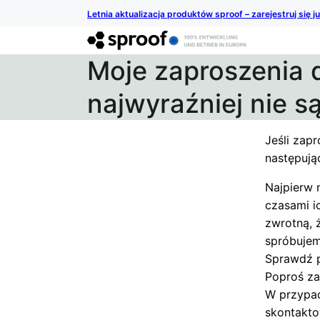
Letnia aktualizacja produktów sproof – zarejestruj się j
Moje zaproszenia 
najwyraźniej nie s
Jeśli zap
następują
Najpierw 
czasami i
zwrotną, 
spróbujem
Sprawdź p
Poproś za
W przypad
skontakto