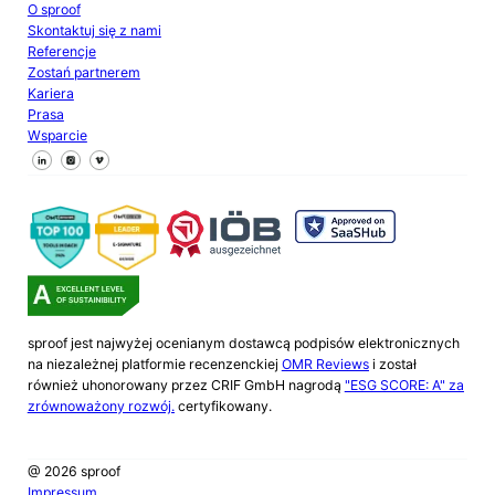
O sproof
Skontaktuj się z nami
Referencje
Zostań partnerem
Kariera
Prasa
Wsparcie
Śledź nas na Facebooku
Śledź nas na X
Śledź nas na LinkedIn
sproof jest najwyżej ocenianym dostawcą podpisów elektronicznych
na niezależnej platformie recenzenckiej
OMR Reviews
i został
również uhonorowany przez CRIF GmbH nagrodą
"ESG SCORE: A" za
zrównoważony rozwój.
certyfikowany.
@ 2026 sproof
Impressum