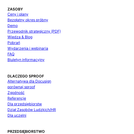
ZASOBY
Ceny i plany
Bezpłatny okres próbny
Demo
Przewodnik strategiczny (PDF)
Wiedza & Blog
Pobrań
Wydarzenia i webinaria
FAQ
Biuletyn informacyjny
DLACZEGO SPROOF
Alternatywa dla Docusign
porównaj sproof
Zgodność
Referencje
Dla przedsiębiorstw
Dział Zasobów Ludzkich/HR
Dla uczelni
PRZEDSIĘBIORSTWO