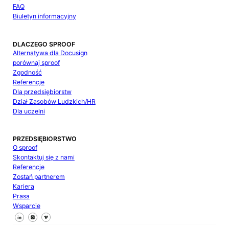
FAQ
Biuletyn informacyjny
DLACZEGO SPROOF
Alternatywa dla Docusign
porównaj sproof
Zgodność
Referencje
Dla przedsiębiorstw
Dział Zasobów Ludzkich/HR
Dla uczelni
PRZEDSIĘBIORSTWO
O sproof
Skontaktuj się z nami
Referencje
Zostań partnerem
Kariera
Prasa
Wsparcie
Śledź nas na Facebooku
Śledź nas na X
Śledź nas na LinkedIn