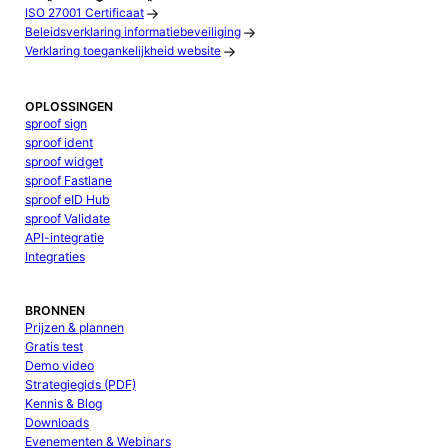
ISO 27001 Certificaat
Beleidsverklaring informatiebeveiliging
Verklaring toegankelijkheid website
OPLOSSINGEN
sproof sign
sproof ident
sproof widget
sproof Fastlane
sproof eID Hub
sproof Validate
API-integratie
Integraties
BRONNEN
Prijzen & plannen
Gratis test
Demo video
Strategiegids (PDF)
Kennis & Blog
Downloads
Evenementen & Webinars