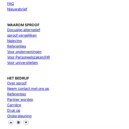
FAQ
Nieuwsbrief
WAAROM SPROOF
Docusign alternatief
sproof vergelijken
Naleving
Referenties
Voor ondernemingen
Voor Personeelszaken/HR
Voor universiteiten
HET BEDRIJF
Over sproof
Neem contact met ons op
Referenties
Partner worden
Carrière
Druk op
Ondersteuning
Volg ons op Facebook
Volg ons op X
Volg ons op LinkedIn