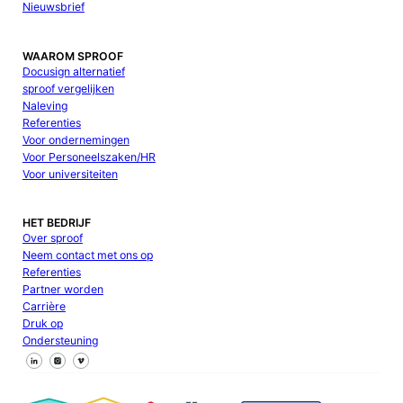
Nieuwsbrief
WAAROM SPROOF
Docusign alternatief
sproof vergelijken
Naleving
Referenties
Voor ondernemingen
Voor Personeelszaken/HR
Voor universiteiten
HET BEDRIJF
Over sproof
Neem contact met ons op
Referenties
Partner worden
Carrière
Druk op
Ondersteuning
Volg ons op Facebook
Volg ons op X
Volg ons op LinkedIn