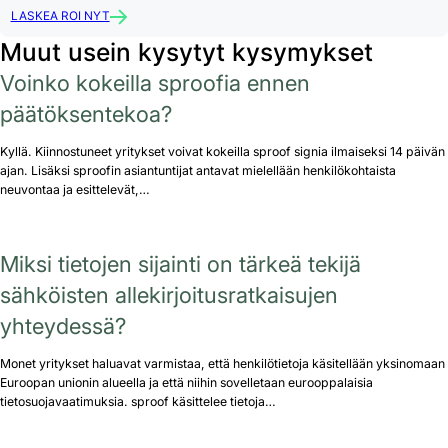
LASKEA ROI NYT
Muut usein kysytyt kysymykset
Voinko kokeilla sproofia ennen
päätöksentekoa?
Kyllä. Kiinnostuneet yritykset voivat kokeilla sproof signia ilmaiseksi 14 päivän
ajan. Lisäksi sproofin asiantuntijat antavat mielellään henkilökohtaista
neuvontaa ja esittelevät,…
Miksi tietojen sijainti on tärkeä tekijä
sähköisten allekirjoitusratkaisujen
yhteydessä?
Monet yritykset haluavat varmistaa, että henkilötietoja käsitellään yksinomaan
Euroopan unionin alueella ja että niihin sovelletaan eurooppalaisia
tietosuojavaatimuksia. sproof käsittelee tietoja…