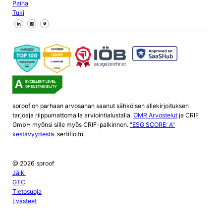
Paina
Tuki
Seuraa meitä Facebookissa
Seuraa meitä X
Seuraa meitä LinkedInissä
sproof on parhaan arvosanan saanut sähköisen allekirjoituksen
tarjoaja riippumattomalla arviointialustalla.
OMR Arvostelut
ja CRIF
GmbH myönsi sille myös CRIF-palkinnon.
"ESG SCORE: A"
kestävyydestä.
sertifioitu.
@ 2026 sproof
Jälki
GTC
Tietosuoja
Evästeet