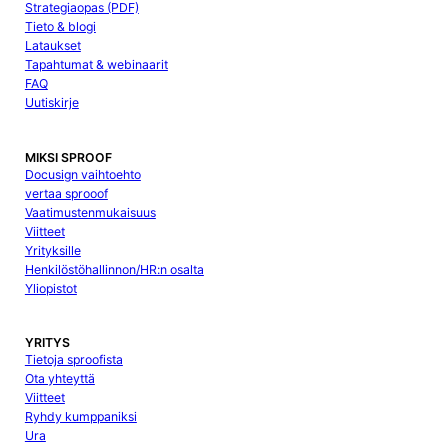
Strategiaopas (PDF)
Tieto & blogi
Lataukset
Tapahtumat & webinaarit
FAQ
Uutiskirje
MIKSI SPROOF
Docusign vaihtoehto
vertaa sprooof
Vaatimustenmukaisuus
Viitteet
Yrityksille
Henkilöstöhallinnon/HR:n osalta
Yliopistot
YRITYS
Tietoja sproofista
Ota yhteyttä
Viitteet
Ryhdy kumppaniksi
Ura