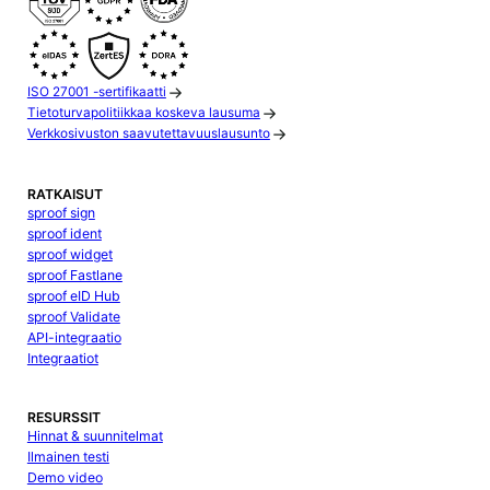
ISO 27001 -sertifikaatti
Tietoturvapolitiikkaa koskeva lausuma
Verkkosivuston saavutettavuuslausunto
RATKAISUT
sproof sign
sproof ident
sproof widget
sproof Fastlane
sproof eID Hub
sproof Validate
API-integraatio
Integraatiot
RESURSSIT
Hinnat & suunnitelmat
Ilmainen testi
Demo video