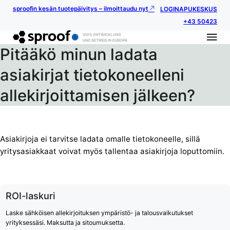
sproofin kesän tuotepäivitys – ilmoittaudu nyt
LOGIN
APUKESKUS
+43 50423
Pitääkö minun ladata
asiakirjat tietokoneelleni
allekirjoittamisen jälkeen?
Asiakirjoja ei tarvitse ladata omalle tietokoneelle, sillä
yritysasiakkaat voivat myös tallentaa asiakirjoja loputtomiin.
ROI-laskuri
Laske sähköisen allekirjoituksen ympäristö- ja talousvaikutukset
yrityksessäsi. Maksutta ja sitoumuksetta.