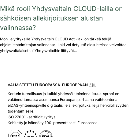
Mikä rooli Yhdysvaltain CLOUD-lailla on
sähköisen allekirjoituksen alustan
valinnassa?
Monille yrityksille Yhdysvaltain CLOUD Act -laki on tärkeä tekijä
ohjelmistotoimittajan valinnassa. Laki voi tietyissä olosuhteissa velvoittaa
yhdysvaltalaiset tai Yhdysvaltoihin liittyvät…
VALMISTETTU EUROOPASSA. EUROOPPAAN 🇪🇺
Korkein turvallisuus ja kaikki yhdessä -toiminnallisuus. sproof on
vakiinnuttamassa asemaansa Euroopan parhaana vaihtoehtona
eIDAS-yhteensopiville digitaalisille allekirjoituksille ja henkilöllisyyden
todentamiselle.
ISO 27001 -sertifioitu yritys.
Kehitetty ja isännöity 100-prosenttisesti Euroopassa.