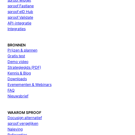
sproof widget
sproof Fastlane
sproof eID Hub
sproof Validate
API-integratie
Integraties
BRONNEN
Prijzen & plannen
Gratis test
Demo video
Strategiegids (PDF)
Kennis & Blog
Downloads
Evenementen & Webinars
FAQ
Nieuwsbrief
WAAROM SPROOF
Docusign alternatief
sproof vergelijken
Naleving
Referenties