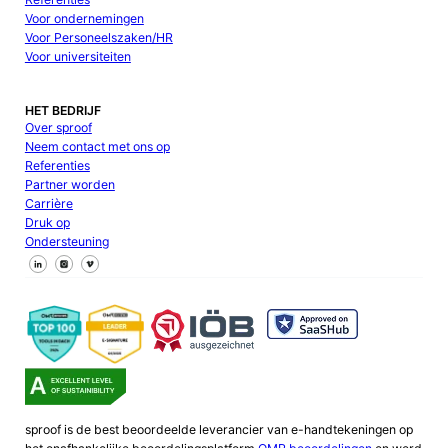
Voor ondernemingen
Voor Personeelszaken/HR
Voor universiteiten
HET BEDRIJF
Over sproof
Neem contact met ons op
Referenties
Partner worden
Carrière
Druk op
Ondersteuning
Volg ons op Facebook
Volg ons op X
Volg ons op LinkedIn
sproof is de best beoordeelde leverancier van e-handtekeningen op