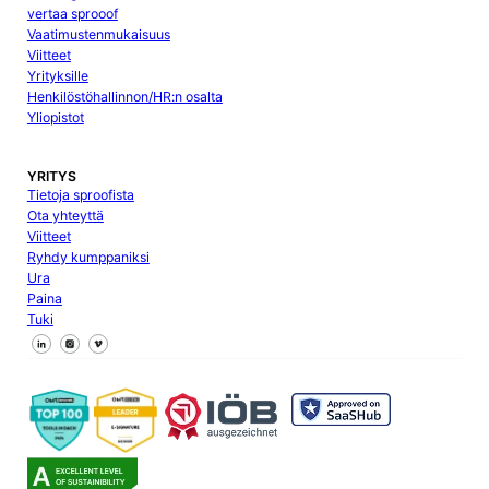
vertaa sprooof
Vaatimustenmukaisuus
Viitteet
Yrityksille
Henkilöstöhallinnon/HR:n osalta
Yliopistot
YRITYS
Tietoja sproofista
Ota yhteyttä
Viitteet
Ryhdy kumppaniksi
Ura
Paina
Tuki
Seuraa meitä Facebookissa
Seuraa meitä X
Seuraa meitä LinkedInissä