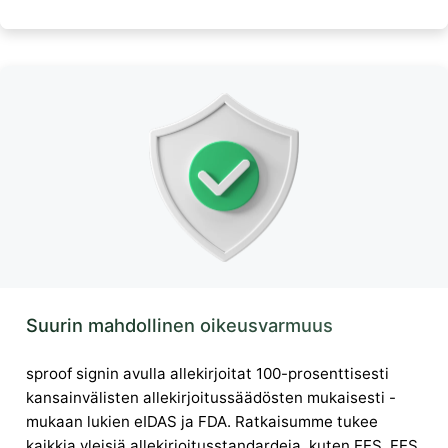
Suurin mahdollinen oikeusvarmuus
sproof signin avulla allekirjoitat 100-prosenttisesti
kansainvälisten allekirjoitussäädösten mukaisesti -
mukaan lukien eIDAS ja FDA. Ratkaisumme tukee
kaikkia yleisiä allekirjoitusstandardeja, kuten EES, FES