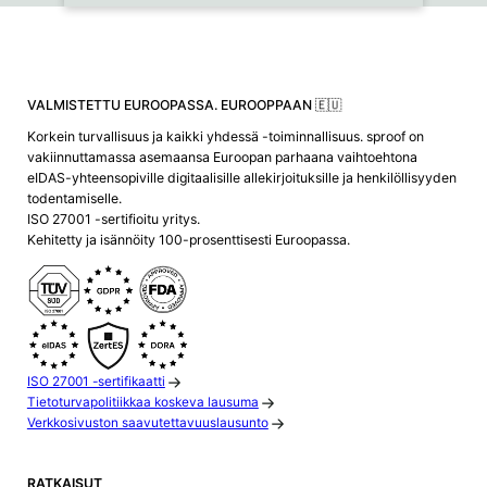
VALMISTETTU EUROOPASSA. EUROOPPAAN 🇪🇺
Korkein turvallisuus ja kaikki yhdessä -toiminnallisuus. sproof on
vakiinnuttamassa asemaansa Euroopan parhaana vaihtoehtona
eIDAS-yhteensopiville digitaalisille allekirjoituksille ja henkilöllisyyden
todentamiselle.
ISO 27001 -sertifioitu yritys.
Kehitetty ja isännöity 100-prosenttisesti Euroopassa.
ISO 27001 -sertifikaatti
Tietoturvapolitiikkaa koskeva lausuma
Verkkosivuston saavutettavuuslausunto
RATKAISUT