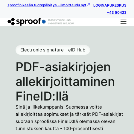
sproofin kesän tuotepäivitys – ilmoittaudu nyt
LOGIN
APUKESKUS
+43 50423
Electronic signature - eID Hub
PDF-asiakirjojen
allekirjoittaminen
FineID:llä
Sinä ja liikekumppanisi Suomessa voitte
allekirjoittaa sopimukset ja tärkeät PDF-asiakirjat
suoraan sproofissa FineID:llä olemassa olevan
tunnistuksen kautta - 100-prosenttisesti