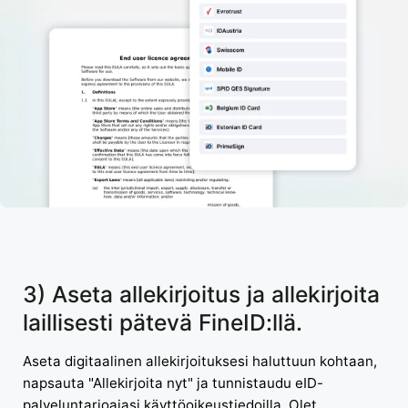
3) Aseta allekirjoitus ja allekirjoita
laillisesti pätevä FineID:llä.
Aseta digitaalinen allekirjoituksesi haluttuun kohtaan,
napsauta "Allekirjoita nyt" ja tunnistaudu eID-
palveluntarjoajasi käyttöoikeustiedoilla. Olet