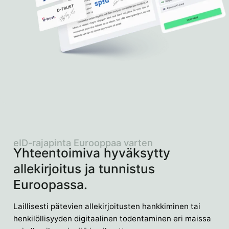
eID-rajapinta Eurooppaa varten
Yhteentoimiva hyväksytty
allekirjoitus ja tunnistus
Euroopassa.
Laillisesti pätevien allekirjoitusten hankkiminen tai
henkilöllisyyden digitaalinen todentaminen eri maissa