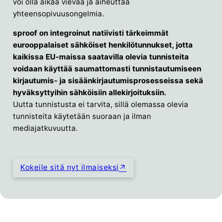
voi olla aikaa vievää ja aiheuttaa
yhteensopivuusongelmia.
sproof on integroinut natiivisti tärkeimmät
eurooppalaiset sähköiset henkilötunnukset, jotta
kaikissa EU-maissa saatavilla olevia tunnisteita
voidaan käyttää saumattomasti tunnistautumiseen
kirjautumis- ja sisäänkirjautumisprosesseissa sekä
hyväksyttyihin sähköisiin allekirjoituksiin.
Uutta tunnistusta ei tarvita, sillä olemassa olevia
tunnisteita käytetään suoraan ja ilman
mediajatkuvuutta.
Kokeile sitä nyt ilmaiseksi