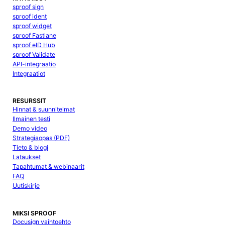
sproof sign
sproof ident
sproof widget
sproof Fastlane
sproof eID Hub
sproof Validate
API-integraatio
Integraatiot
RESURSSIT
Hinnat & suunnitelmat
Ilmainen testi
Demo video
Strategiaopas (PDF)
Tieto & blogi
Lataukset
Tapahtumat & webinaarit
FAQ
Uutiskirje
MIKSI SPROOF
Docusign vaihtoehto