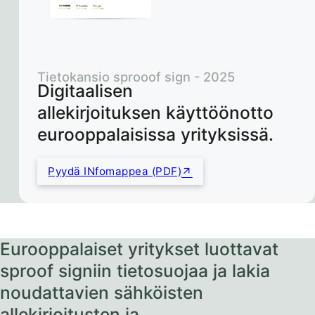
Tietokansio sprooof sign - 2025
Digitaalisen
allekirjoituksen käyttöönotto
eurooppalaisissa yrityksissä.
Pyydä INfomappea (PDF)
Eurooppalaiset yritykset luottavat
sproof signiin tietosuojaa ja lakia
noudattavien sähköisten
allekirjoitusten ja