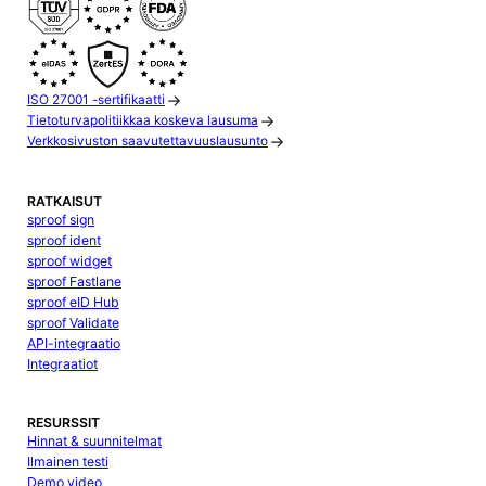
ISO 27001 -sertifikaatti
Tietoturvapolitiikkaa koskeva lausuma
Verkkosivuston saavutettavuuslausunto
RATKAISUT
sproof sign
sproof ident
sproof widget
sproof Fastlane
sproof eID Hub
sproof Validate
API-integraatio
Integraatiot
RESURSSIT
Hinnat & suunnitelmat
Ilmainen testi
Demo video