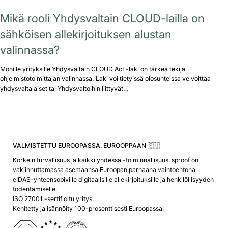
Mikä rooli Yhdysvaltain CLOUD-lailla on
sähköisen allekirjoituksen alustan
valinnassa?
Monille yrityksille Yhdysvaltain CLOUD Act -laki on tärkeä tekijä
ohjelmistotoimittajan valinnassa. Laki voi tietyissä olosuhteissa velvoittaa
yhdysvaltalaiset tai Yhdysvaltoihin liittyvät…
VALMISTETTU EUROOPASSA. EUROOPPAAN 🇪🇺
Korkein turvallisuus ja kaikki yhdessä -toiminnallisuus. sproof on
vakiinnuttamassa asemaansa Euroopan parhaana vaihtoehtona
eIDAS-yhteensopiville digitaalisille allekirjoituksille ja henkilöllisyyden
todentamiselle.
ISO 27001 -sertifioitu yritys.
Kehitetty ja isännöity 100-prosenttisesti Euroopassa.