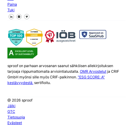
Paina
Tuki
Seuraa meitä Facebookissa
Seuraa meitä X
Seuraa meitä LinkedInissä
sproof on parhaan arvosanan saanut sähköisen allekirjoituksen
tarjoaja riippumattomalla arviointialustalla.
OMR Arvostelut
ja CRIF
GmbH myönsi sille myös CRIF-palkinnon.
"ESG SCORE: A"
kestävyydestä.
sertifioitu.
@ 2026 sproof
Jälki
GTC
Tietosuoja
Evästeet