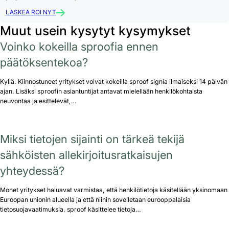
LASKEA ROI NYT
Muut usein kysytyt kysymykset
Voinko kokeilla sproofia ennen
päätöksentekoa?
Kyllä. Kiinnostuneet yritykset voivat kokeilla sproof signia ilmaiseksi 14 päivän
ajan. Lisäksi sproofin asiantuntijat antavat mielellään henkilökohtaista
neuvontaa ja esittelevät,…
Miksi tietojen sijainti on tärkeä tekijä
sähköisten allekirjoitusratkaisujen
yhteydessä?
Monet yritykset haluavat varmistaa, että henkilötietoja käsitellään yksinomaan
Euroopan unionin alueella ja että niihin sovelletaan eurooppalaisia
tietosuojavaatimuksia. sproof käsittelee tietoja…