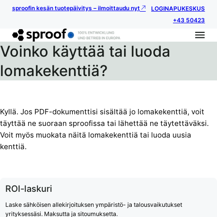
sproofin kesän tuotepäivitys – ilmoittaudu nyt
LOGIN
APUKESKUS
+43 50423
Voinko käyttää tai luoda
lomakekenttiä?
Kyllä. Jos PDF-dokumenttisi sisältää jo lomakekenttiä, voit
täyttää ne suoraan sproofissa tai lähettää ne täytettäväksi.
Voit myös muokata näitä lomakekenttiä tai luoda uusia
kenttiä.
ROI-laskuri
Laske sähköisen allekirjoituksen ympäristö- ja talousvaikutukset
yrityksessäsi. Maksutta ja sitoumuksetta.