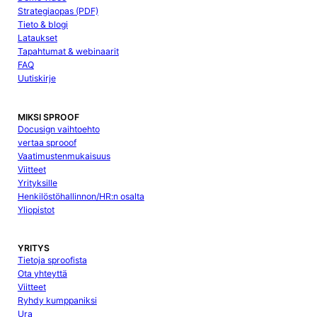
Strategiaopas (PDF)
Tieto & blogi
Lataukset
Tapahtumat & webinaarit
FAQ
Uutiskirje
MIKSI SPROOF
Docusign vaihtoehto
vertaa sprooof
Vaatimustenmukaisuus
Viitteet
Yrityksille
Henkilöstöhallinnon/HR:n osalta
Yliopistot
YRITYS
Tietoja sproofista
Ota yhteyttä
Viitteet
Ryhdy kumppaniksi
Ura