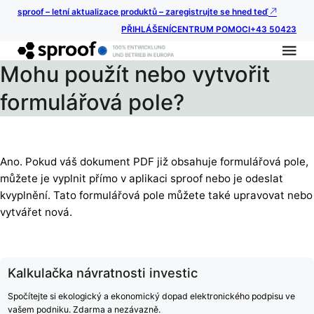
sproof – letní aktualizace produktů – zaregistrujte se hned teď
PŘIHLÁŠENÍ
CENTRUM POMOCI
+43 50423
Mohu použít nebo vytvořit
formulářová pole?
Ano. Pokud váš dokument PDF již obsahuje formulářová pole,
můžete je vyplnit přímo v aplikaci sproof nebo je odeslat
kvyplnění. Tato formulářová pole můžete také upravovat nebo
vytvářet nová.
Kalkulačka návratnosti investic
Spočítejte si ekologický a ekonomický dopad elektronického podpisu ve
vašem podniku. Zdarma a nezávazně.