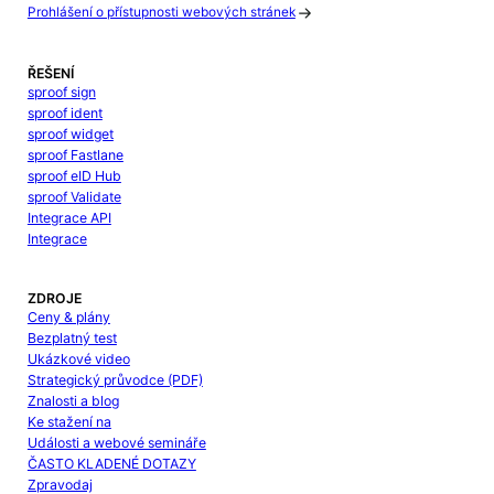
Prohlášení o přístupnosti webových stránek
ŘEŠENÍ
sproof sign
sproof ident
sproof widget
sproof Fastlane
sproof eID Hub
sproof Validate
Integrace API
Integrace
ZDROJE
Ceny & plány
Bezplatný test
Ukázkové video
Strategický průvodce (PDF)
Znalosti a blog
Ke stažení na
Události a webové semináře
ČASTO KLADENÉ DOTAZY
Zpravodaj