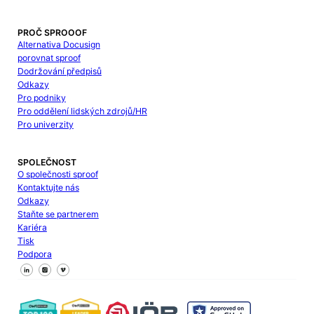
PROČ SPROOOF
Alternativa Docusign
porovnat sproof
Dodržování předpisů
Odkazy
Pro podniky
Pro oddělení lidských zdrojů/HR
Pro univerzity
SPOLEČNOST
O společnosti sproof
Kontaktujte nás
Odkazy
Staňte se partnerem
Kariéra
Tisk
Podpora
Sledujte nás na Facebooku
Sledujte nás na X
Sledujte nás na LinkedIn