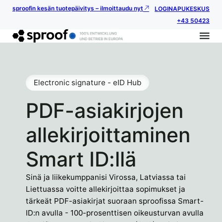
sproofin kesän tuotepäivitys – ilmoittaudu nyt
LOGIN
APUKESKUS
+43 50423
Electronic signature - eID Hub
PDF-asiakirjojen
allekirjoittaminen
Smart ID:llä
Sinä ja liikekumppanisi Virossa, Latviassa tai
Liettuassa voitte allekirjoittaa sopimukset ja
tärkeät PDF-asiakirjat suoraan sproofissa Smart-
ID:n avulla - 100-prosenttisen oikeusturvan avulla