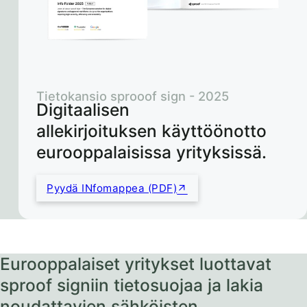
Tietokansio sprooof sign - 2025
Digitaalisen
allekirjoituksen käyttöönotto
eurooppalaisissa yrityksissä.
Pyydä INfomappea (PDF)
Eurooppalaiset yritykset luottavat
sproof signiin tietosuojaa ja lakia
noudattavien sähköisten