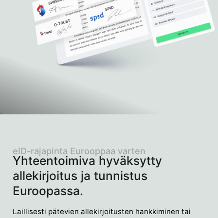
eID-rajapinta Eurooppaa varten
Yhteentoimiva hyväksytty
allekirjoitus ja tunnistus
Euroopassa.
Laillisesti pätevien allekirjoitusten hankkiminen tai