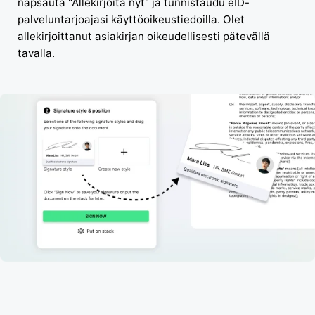
napsauta "Allekirjoita nyt" ja tunnistaudu eID-
palveluntarjoajasi käyttöoikeustiedoilla. Olet
allekirjoittanut asiakirjan oikeudellisesti pätevällä
tavalla.