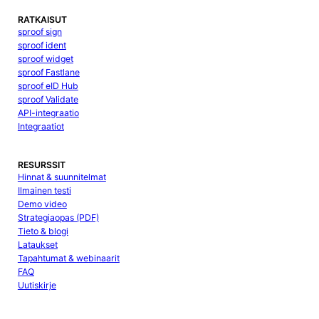
RATKAISUT
sproof sign
sproof ident
sproof widget
sproof Fastlane
sproof eID Hub
sproof Validate
API-integraatio
Integraatiot
RESURSSIT
Hinnat & suunnitelmat
Ilmainen testi
Demo video
Strategiaopas (PDF)
Tieto & blogi
Lataukset
Tapahtumat & webinaarit
FAQ
Uutiskirje