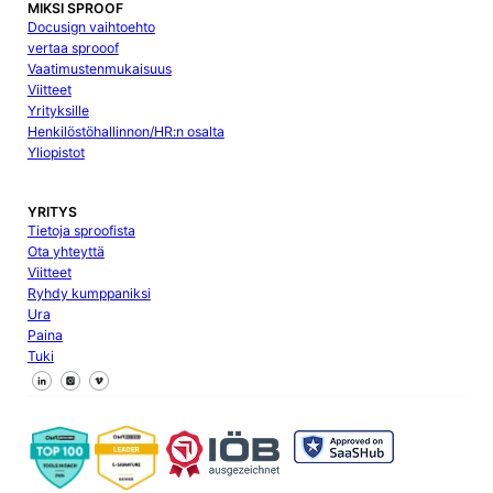
MIKSI SPROOF
Docusign vaihtoehto
vertaa sprooof
Vaatimustenmukaisuus
Viitteet
Yrityksille
Henkilöstöhallinnon/HR:n osalta
Yliopistot
YRITYS
Tietoja sproofista
Ota yhteyttä
Viitteet
Ryhdy kumppaniksi
Ura
Paina
Tuki
Seuraa meitä Facebookissa
Seuraa meitä X
Seuraa meitä LinkedInissä