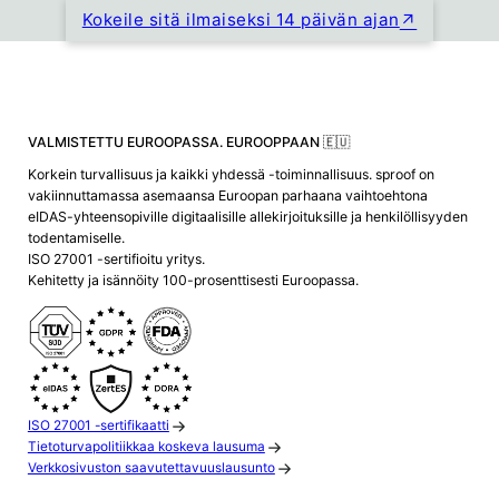
Kokeile sitä ilmaiseksi 14 päivän ajan
VALMISTETTU EUROOPASSA. EUROOPPAAN 🇪🇺
Korkein turvallisuus ja kaikki yhdessä -toiminnallisuus. sproof on
vakiinnuttamassa asemaansa Euroopan parhaana vaihtoehtona
eIDAS-yhteensopiville digitaalisille allekirjoituksille ja henkilöllisyyden
todentamiselle.
ISO 27001 -sertifioitu yritys.
Kehitetty ja isännöity 100-prosenttisesti Euroopassa.
ISO 27001 -sertifikaatti
Tietoturvapolitiikkaa koskeva lausuma
Verkkosivuston saavutettavuuslausunto