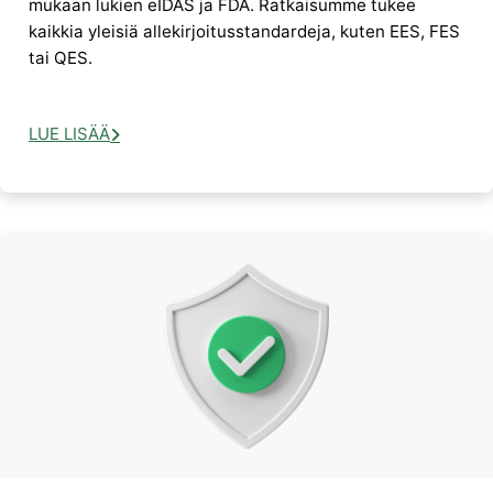
mukaan lukien eIDAS ja FDA. Ratkaisumme tukee
kaikkia yleisiä allekirjoitusstandardeja, kuten EES, FES
tai QES.
LUE LISÄÄ