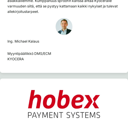
asiakkaillemme. Kumppanuus sproofin kanssa antaa Kyoceralle
varmuuden siitä, että se pystyy kattamaan kaikki nykyiset ja tulevat
allekirjoitustarpeet.
Ing. Michael Kalaus
Myyntipäällikkö DMS/ECM
KYOCERA