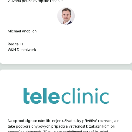
v úvahu pouze evropské řešení."
Michael Knoblich
Ředitel IT
W&H Dentalwerk
Na sproof sign se nám líbí nejen uživatelsky přívětivé rozhraní, ale
také podpora chybových případů a vstřícnost k zákazníkům při
obecných dotazech. Tým kolem společnosti sproof je velmi