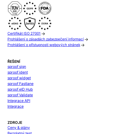
Certifikát ISO 27001
Prohlášení o zásadách zabezpečení informací
Prohlášení o přístupnosti webových stránek
ŘEŠENÍ
sproof sign
sproof ident
sproof widget
sproof Fastlane
sproof eID Hub
sproof Validate
Integrace API
Integrace
ZDROJE
Ceny & plány
Bezplatný test