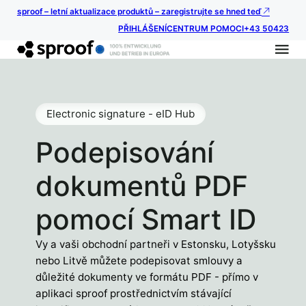
sproof – letní aktualizace produktů – zaregistrujte se hned teď
PŘIHLÁŠENÍ
CENTRUM POMOCI
+43 50423
Electronic signature - eID Hub
Podepisování
dokumentů PDF
pomocí Smart ID
Vy a vaši obchodní partneři v Estonsku, Lotyšsku
nebo Litvě můžete podepisovat smlouvy a
důležité dokumenty ve formátu PDF - přímo v
aplikaci sproof prostřednictvím stávající