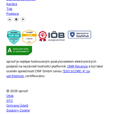
Kariéra
Tisk
Podpora
Sledujte nás na Facebooku
Sledujte nás na X
Sledujte nás na LinkedIn
sproof je nejlépe hodnoceným poskytovatelem elektronických
podpisů na nezávislé hodnotící platformě.
OMR Recenze
a byl také
oceněn společností CRIF GmbH cenou
"ESG SCORE: A" za
udržitelnost.
certifikováno.
@ 2026 sproof
Otisk
GTC
Ochrana Údajů
Soubory Cookie