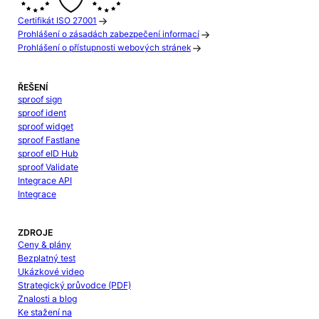
Certifikát ISO 27001
Prohlášení o zásadách zabezpečení informací
Prohlášení o přístupnosti webových stránek
ŘEŠENÍ
sproof sign
sproof ident
sproof widget
sproof Fastlane
sproof eID Hub
sproof Validate
Integrace API
Integrace
ZDROJE
Ceny & plány
Bezplatný test
Ukázkové video
Strategický průvodce (PDF)
Znalosti a blog
Ke stažení na