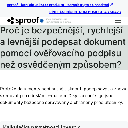
sproof – letní aktualizace produktů – zaregistrujte se hned teď
PŘIHLÁŠENÍ
CENTRUM POMOCI
+43 50423
Proč je bezpečnější, rychlejší
a levnější podepsat dokument
pomocí ověřovacího podpisu
než osvědčeným způsobem?
Protože dokumenty není nutné tisknout, podepisovat a znovu
skenovat pro odeslání e-mailem. Díky sprooof sign jsou
dokumenty bezpečně spravovány a chráněny před útočníky.
Kalkulačka návratnosti investic