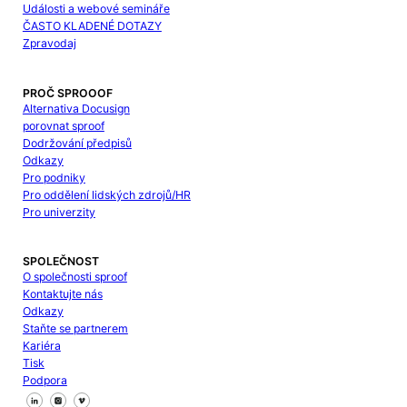
Události a webové semináře
ČASTO KLADENÉ DOTAZY
Zpravodaj
PROČ SPROOOF
Alternativa Docusign
porovnat sproof
Dodržování předpisů
Odkazy
Pro podniky
Pro oddělení lidských zdrojů/HR
Pro univerzity
SPOLEČNOST
O společnosti sproof
Kontaktujte nás
Odkazy
Staňte se partnerem
Kariéra
Tisk
Podpora
Sledujte nás na Facebooku
Sledujte nás na X
Sledujte nás na LinkedIn