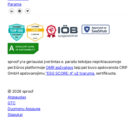
Parama
Sekite mus "Facebook
Sekite mus X
Sekite mus "LinkedIn
sproof yra geriausiai įvertintas e. parašo teikėjas nepriklausomoje
peržiūros platformoje
OMR apžvalgos
taip pat buvo apdovanota CRIF
GmbH apdovanojimu
"ESG SCORE: A" už tvarumą.
sertifikuota.
@ 2026 sproof
Atspaudas
GTC
Duomenų Apsauga
Slapukai