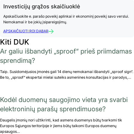
Investicijų grąžos skaičiuoklė
Apskaičiuokite e. parašo poveikį aplinkai ir ekonominį poveikį savo verslui.
Nemokamai ir be jokių įsipareigojimų.
APSKAIČIUOTI ROI DABAR
Kiti DUK
Ar galiu išbandyti „sproof“ prieš priimdamas
sprendimą?
Taip. Susidomėjusios įmonės gali 14 dienų nemokamai išbandyti „sproof sign“.
Be to, „sproof“ ekspertai mielai suteiks asmenines konsultacijas ir parodys,…
Kodėl duomenų saugojimo vieta yra svarbi
elektroninių parašų sprendimuose?
Daugelis įmonių nori užtikrinti, kad asmens duomenys būtų tvarkomi tik
Europos Sąjungos teritorijoje ir jiems būtų taikomi Europos duomenų
apsaugos…