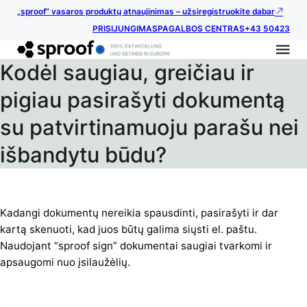
„sproof“ vasaros produktų atnaujinimas – užsiregistruokite dabar
PRISIJUNGIMAS
PAGALBOS CENTRAS
+43 50423
Kodėl saugiau, greičiau ir
pigiau pasirašyti dokumentą
su patvirtinamuoju parašu nei
išbandytu būdu?
Kadangi dokumentų nereikia spausdinti, pasirašyti ir dar
kartą skenuoti, kad juos būtų galima siųsti el. paštu.
Naudojant “sproof sign” dokumentai saugiai tvarkomi ir
apsaugomi nuo įsilaužėlių.