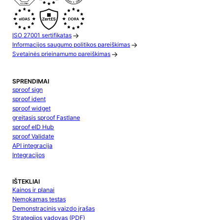
ISO 27001 sertifikatas
Informacijos saugumo politikos pareiškimas
Svetainės prieinamumo pareiškimas
SPRENDIMAI
sproof sign
sproof ident
sproof widget
greitasis sproof Fastlane
sproof eID Hub
sproof Validate
API integracija
Integracijos
IŠTEKLIAI
Kainos ir planai
Nemokamas testas
Demonstracinis vaizdo įrašas
Strategijos vadovas (PDF)