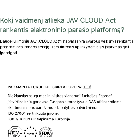
Kokį vaidmenį atlieka JAV CLOUD Act
renkantis elektroninio parašo platformą?
Daugeliui įmonių JAV „CLOUD Act“ įstatymas yra svarbus veiksnys renkantis
programinės įrangos tiekėją. Tam tikromis aplinkybėmis šis įstatymas gali
įpareigoti…
PAGAMINTA EUROPOJE. SKIRTA EUROPAI 🇪🇺
Didžiausias saugumas ir "viskas viename" funkcijos. "sproof"
įsitvirtina kaip geriausia Europos alternatyva eIDAS atitinkantiems
skaitmeniniams parašams ir tapatybės patvirtinimui.
ISO 27001 sertifikuota įmonė.
100 % sukurta ir talpinama Europoje.