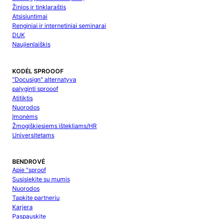
Žinios ir tinklaraštis
Atsisiuntimai
Renginiai ir internetiniai seminarai
DUK
Naujienlaiškis
KODĖL SPROOOF
"Docusign" alternatyva
palyginti sprooof
Atitiktis
Nuorodos
Įmonėms
Žmogiškiesiems ištekliams/HR
Universitetams
BENDROVĖ
Apie "sproof
Susisiekite su mumis
Nuorodos
Tapkite partneriu
Karjera
Paspauskite