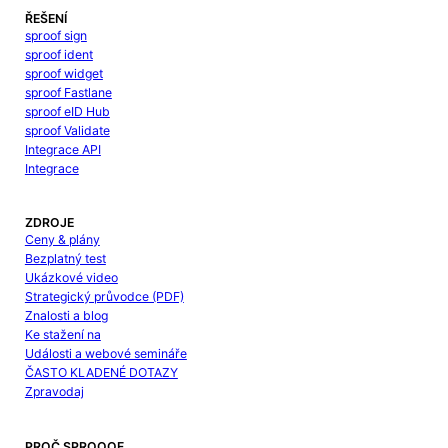
ŘEŠENÍ
sproof sign
sproof ident
sproof widget
sproof Fastlane
sproof eID Hub
sproof Validate
Integrace API
Integrace
ZDROJE
Ceny & plány
Bezplatný test
Ukázkové video
Strategický průvodce (PDF)
Znalosti a blog
Ke stažení na
Události a webové semináře
ČASTO KLADENÉ DOTAZY
Zpravodaj
PROČ SPROOOF