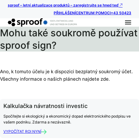
sproof – letní aktualizace produktů – zaregistrujte se hned teď
PŘIHLÁŠENÍ
CENTRUM POMOCI
+43 50423
Mohu také soukromě používat
sproof sign?
Ano, k tomuto účelu je k dispozici bezplatný soukromý účet.
Všechny informace o našich plánech najdete zde.
Kalkulačka návratnosti investic
Spočítejte si ekologický a ekonomický dopad elektronického podpisu ve
vašem podniku. Zdarma a nezávazně.
VYPOČÍTAT ROI NYNÍ