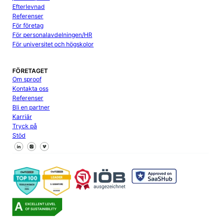
Efterlevnad
Referenser
För företag
För personalavdelningen/HR
För universitet och högskolor
FÖRETAGET
Om sproof
Kontakta oss
Referenser
Bli en partner
Karriär
Tryck på
Stöd
Följ oss på Facebook
Följ oss på X
Följ oss på LinkedIn