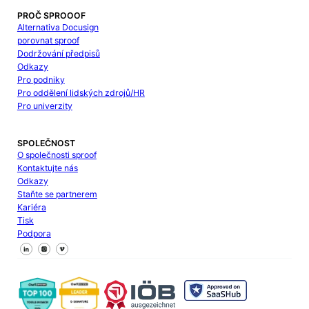
PROČ SPROOOF
Alternativa Docusign
porovnat sproof
Dodržování předpisů
Odkazy
Pro podniky
Pro oddělení lidských zdrojů/HR
Pro univerzity
SPOLEČNOST
O společnosti sproof
Kontaktujte nás
Odkazy
Staňte se partnerem
Kariéra
Tisk
Podpora
Sledujte nás na Facebooku
Sledujte nás na X
Sledujte nás na LinkedIn