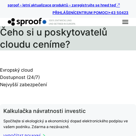
sproof – letní aktualizace produktů – zaregistrujte se hned teď
PŘIHLÁŠENÍ
CENTRUM POMOCI
+43 50423
Čeho si u poskytovatelů
cloudu ceníme?
Evropský cloud
Dostupnost (24/7)
Nejvyšší zabezpečení
Kalkulačka návratnosti investic
Spočítejte si ekologický a ekonomický dopad elektronického podpisu ve
vašem podniku. Zdarma a nezávazně.