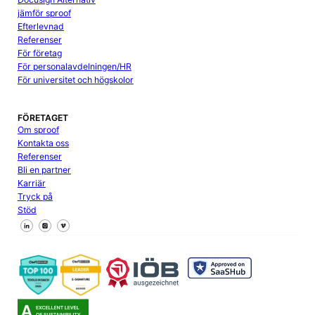
jämför sproof
Efterlevnad
Referenser
För företag
För personalavdelningen/HR
För universitet och högskolor
FÖRETAGET
Om sproof
Kontakta oss
Referenser
Bli en partner
Karriär
Tryck på
Stöd
Följ oss på Facebook
Följ oss på X
Följ oss på LinkedIn