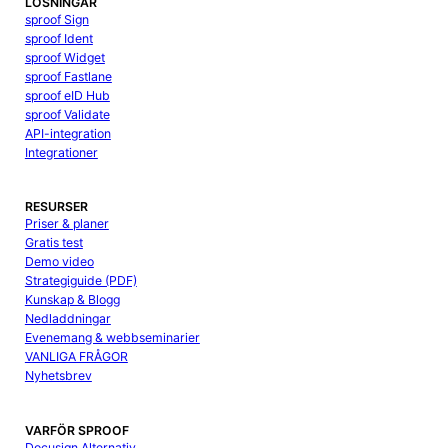
LÖSNINGAR
sproof Sign
sproof Ident
sproof Widget
sproof Fastlane
sproof eID Hub
sproof Validate
API-integration
Integrationer
RESURSER
Priser & planer
Gratis test
Demo video
Strategiguide (PDF)
Kunskap & Blogg
Nedladdningar
Evenemang & webbseminarier
VANLIGA FRÅGOR
Nyhetsbrev
VARFÖR SPROOF
Docusign Alternativ