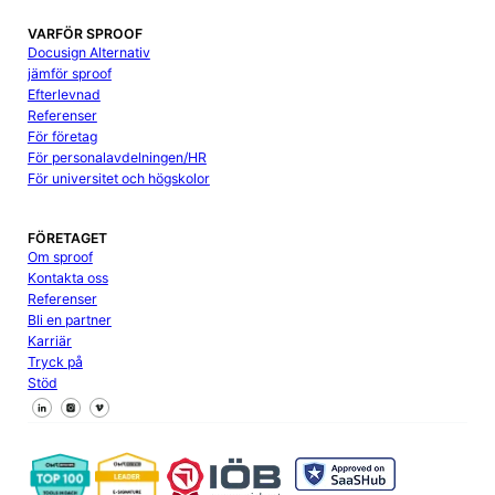
VARFÖR SPROOF
Docusign Alternativ
jämför sproof
Efterlevnad
Referenser
För företag
För personalavdelningen/HR
För universitet och högskolor
FÖRETAGET
Om sproof
Kontakta oss
Referenser
Bli en partner
Karriär
Tryck på
Stöd
Följ oss på Facebook
Följ oss på X
Följ oss på LinkedIn