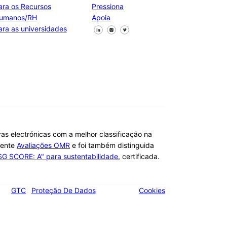
ara os Recursos
Pressiona
umanos/RH
Apoia
Segue-nos no Facebook
Segue-nos no X
Segue-nos no LinkedIn
ara as universidades
ras electrónicas com a melhor classificação na
dente
Avaliações OMR
e foi também distinguida
SG SCORE: A" para sustentabilidade.
certificada.
GTC
Proteção De Dados
Cookies