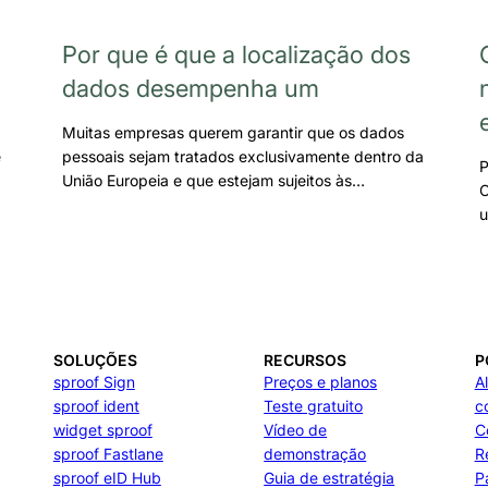
Por que é que a localização dos
dados desempenha um
Muitas empresas querem garantir que os dados
e
pessoais sejam tratados exclusivamente dentro da
P
União Europeia e que estejam sujeitos às…
C
u
SOLUÇÕES
RECURSOS
P
sproof Sign
Preços e planos
A
sproof ident
Teste gratuito
c
widget sproof
Vídeo de
C
sproof Fastlane
demonstração
R
sproof eID Hub
Guia de estratégia
P