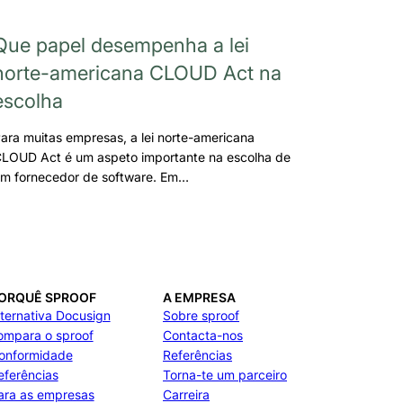
Que papel desempenha a lei
norte-americana CLOUD Act na
escolha
ara muitas empresas, a lei norte-americana
LOUD Act é um aspeto importante na escolha de
m fornecedor de software. Em…
ORQUÊ SPROOF
A EMPRESA
lternativa Docusign
Sobre sproof
ompara o sproof
Contacta-nos
onformidade
Referências
eferências
Torna-te um parceiro
ara as empresas
Carreira