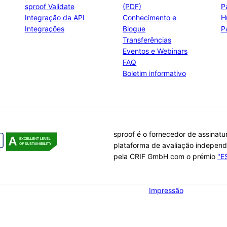
sproof Validate
(PDF)
P
Integração da API
Conhecimento e
H
Integrações
Blogue
P
Transferências
Eventos e Webinars
FAQ
Boletim informativo
sproof é o fornecedor de assinatu
plataforma de avaliação indepen
pela CRIF GmbH com o prémio
"E
Impressão