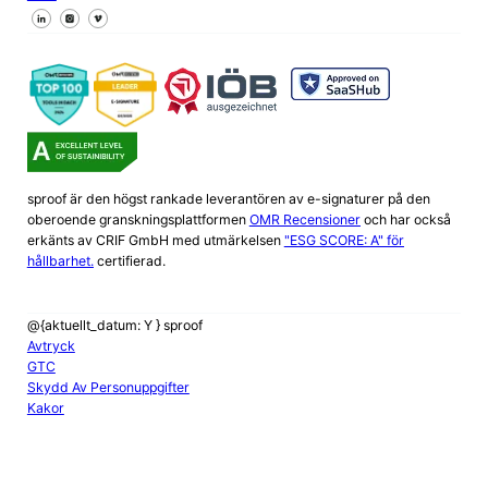
Följ oss på Facebook
Följ oss på X
Följ oss på LinkedIn
sproof är den högst rankade leverantören av e-signaturer på den
oberoende granskningsplattformen
OMR Recensioner
och har också
erkänts av CRIF GmbH med utmärkelsen
"ESG SCORE: A" för
hållbarhet.
certifierad.
@{aktuellt_datum: Y } sproof
Avtryck
GTC
Skydd Av Personuppgifter
Kakor