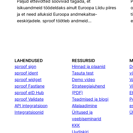
Paljud ettevõtted soovivad tagada, et
P
isikuandmeid töödeldaks ainult Euroopa Liidu piires
o
ja et need alluksid Euroopa andmekaitse-
t
eeskirjadele. sproof töötleb andmeid…
e
LAHENDUSED
RESSURSID
M
sproof sign
Hinnad ja plaanid
D
sproof ident
Tasuta test
v
sproof widget
Demo video
V
sproof Fastlane
Strateegiajuhend
Vi
sproof eID Hub
(PDF)
E
sproof Validate
Teadmised ja blogi
P
API integratsioon
Allalaadimine
e
Integratsioonid
Üritused ja
Ül
veebiseminarid
KKK
Uudiskiri