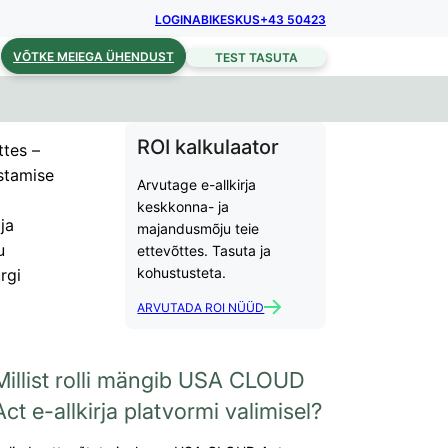
LOGIN
ABIKESKUS
+43 50423
VÕTKE MEIEGA ÜHENDUST
TEST TASUTA
ROI kalkulaator
ttes –
stamise
Arvutage e-allkirja
keskkonna- ja
ja
majandusmõju teie
u
ettevõttes. Tasuta ja
kohustusteta.
rgi
ARVUTADA ROI NÜÜD
Millist rolli mängib USA CLOUD
Act e-allkirja platvormi valimisel?