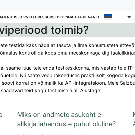
AHENDUSED
VIITED
RESSURSID
HINNAD JA PLAANID
viperiood toimib?
ate testida kaks nädalat tasuta ja ilma kohustusteta ettevõ
võimalus kontrollida koos oma meeskonnaga digitaalallkirja
al saame luua teie enda testkeskkonna, mis vastab teie IT- 
õuetele. Nii saate veebirakenduses praktiliselt kogeda kog
soovi korral on võimalik ka API-integratsioon. Meie Salzbu
 saadavad teid kogu testimise ajal. Alustage
e
Miks on andmete asukoht e-
allkirja lahenduste puhul oluline?