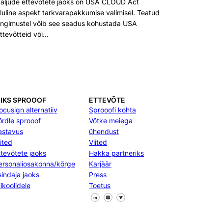
aljude ettevõtete jaoks on USA CLOUD Act
luline aspekt tarkvarapakkumise valimisel. Teatud
ingimustel võib see seadus kohustada USA
ttevõtteid või…
IKS SPROOOF
ETTEVÕTE
ocusign alternatiiv
Sprooofi kohta
õrdle sprooof
Võtke meiega
astavus
ühendust
ited
Viited
ttevõtete jaoks
Hakka partneriks
ersonaliosakonna/kõrge
Karjäär
sindaja jaoks
Press
ikoolidele
Toetus
Jälgi meid Facebookis
Jälgi meid X
Jälgi meid LinkedInis