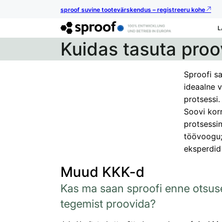
sproof suvine tootevärskendus – registreeru kohe
L
Kuidas tasuta proo
Sproofi sa
ideaalne 
protsessi.
Soovi korr
protsessin
töövoogu; 
eksperdid
Muud KKK-d
Kas ma saan sproofi enne otsus
tegemist proovida?