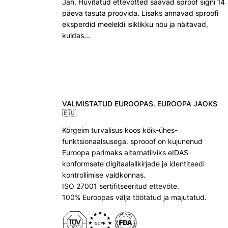
Jah. Huvitatud ettevõtted saavad sproof signi 14
päeva tasuta proovida. Lisaks annavad sproofi
eksperdid meeleldi isiklikku nõu ja näitavad,
kuidas…
VALMISTATUD EUROOPAS. EUROOPA JAOKS
🇪🇺
Kõrgeim turvalisus koos kõik-ühes-
funktsionaalsusega. sprooof on kujunenud
Euroopa parimaks alternatiiviks eIDAS-
konformsete digitaalallkirjade ja identiteedi
kontrollimise valdkonnas.
ISO 27001 sertifitseeritud ettevõte.
100% Euroopas välja töötatud ja majutatud.