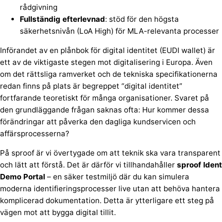
rådgivning
Fullständig efterlevnad
: stöd för den högsta
säkerhetsnivån (LoA High) för MLA-relevanta processer
Införandet av en plånbok för digital identitet (EUDI wallet) är
ett av de viktigaste stegen mot digitalisering i Europa. Även
om det rättsliga ramverket och de tekniska specifikationerna
redan finns på plats är begreppet “digital identitet”
fortfarande teoretiskt för många organisationer. Svaret på
den grundläggande frågan saknas ofta: Hur kommer dessa
förändringar att påverka den dagliga kundservicen och
affärsprocesserna?
På sproof är vi övertygade om att teknik ska vara transparent
och lätt att förstå. Det är därför vi tillhandahåller
sproof
Ident
Demo
Portal
– en säker testmiljö där du kan simulera
moderna identifieringsprocesser live utan att behöva hantera
komplicerad dokumentation. Detta är ytterligare ett steg på
vägen mot att bygga digital tillit.