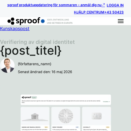
sproof produktuppdatering för sommaren – anmäl dig nu
LOGGA IN
HJÄLP CENTRUM
+43 50423
Kunskapspost
Verifiering av digital identitet
{post_titel}
{författarens_namn}
Senast ändrad den: 16 maj 2026