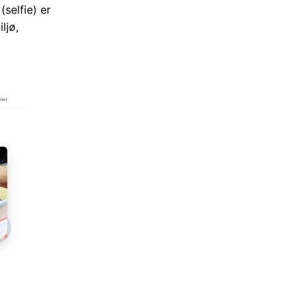
selfie) er
ljø,