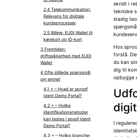
skridt i r
Telekommunikation:
tekniske s
Relevans for digitale
stadig te
kundeprocesser
spørgsmål
Billeje: EUDI Wallet til
kundeserv
kørekort og ID-kort
Hos sproo
Fremtiden:
forstå. De
driftssikkerhed med EUDI
du kan sim
Wallet
dig til ko
Ofte stillede spørgsmål
opbygge di
om emnet
+ – Hvad er sproof
Udfo
Ident Demo Portal?
digi
+ – Hvilke
identifikationsmetoder
kan testes i spoof Ident
I regulere
Demo Portal?
identitets
+ – Hvilke brancher