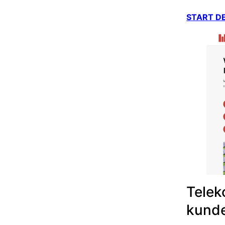
START D
Telek
kund