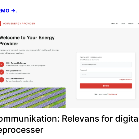
EMO →.
ommunikation: Relevans for digita
eprocesser