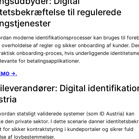
ingsudbyder: Digital
itetsbekræftelse til regulerede
ingstjenester
ordan moderne identifikationsprocesser kan bruges til fore
l, overholdelse af regler og sikker onboarding af kunder. D
praktisk onboarding-proces, hvis underliggende identitetsm
levante for betalingsapplikationer.
EMO →.
ileverandører: Digital identifikati
stria
hvordan statsligt validerede systemer (som ID Austria) kan
e den private sektor. I dette scenarie danner identitetsbek
 for sikker kontraktstyring i kundeportaler og sikrer fuld
lse af lovbestemmelser.