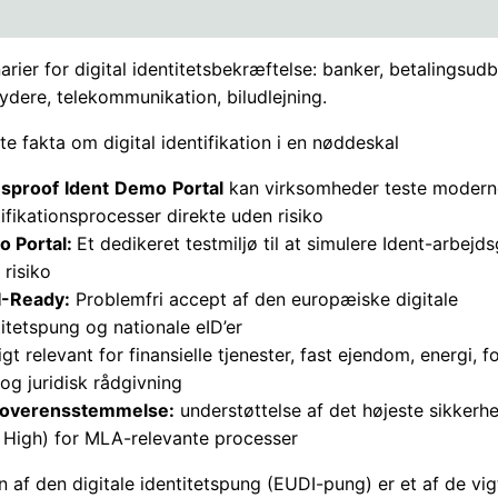
rier for digital identitetsbekræftelse: banker, betalingsud
ydere, telekommunikation, biludlejning.
te fakta om digital identifikation i en nøddeskal
d
sproof
Ident
Demo
Portal
kan virksomheder teste modern
tifikationsprocesser direkte uden risiko
 Portal:
Et dedikeret testmiljø til at simulere Ident-arbejd
 risiko
-Ready:
Problemfri accept af den europæiske digitale
titetspung og nationale eID’er
gt relevant for finansielle tjenester, fast ejendom, energi, fo
 og juridisk rådgivning
 overensstemmelse:
understøttelse af det højeste sikkerh
 High) for MLA-relevante processer
n af den digitale identitetspung (EUDI-pung) er et af de vig