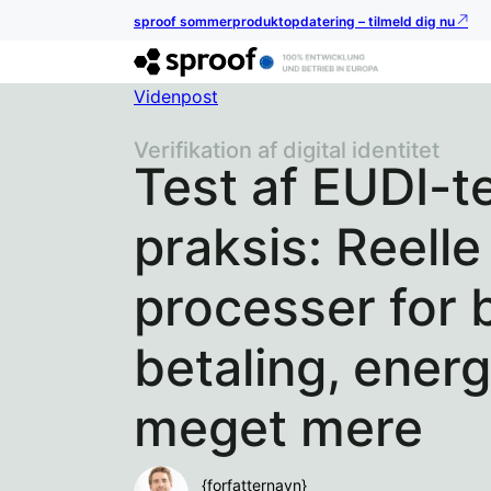
sproof sommerproduktopdatering – tilmeld dig nu
Videnpost
Verifikation af digital identitet
Test af EUDI-t
praksis: Reelle
processer for 
betaling, ener
meget mere
{forfatternavn}