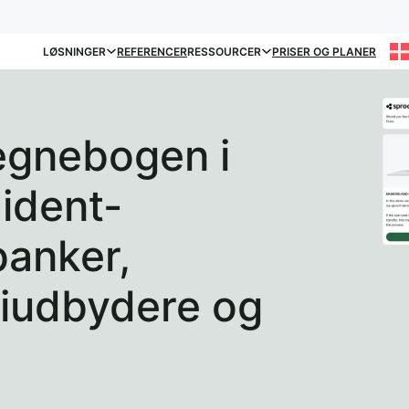
LØSNINGER
REFERENCER
RESSOURCER
PRISER OG PLANER
egnebogen i
 ident-
banker,
giudbydere og