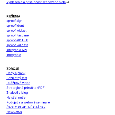
Vyhlásenie o prístupnosti webového sídla
RIEŠENIA
sproof sign
sproof ident
sproof widget
sproof Fastlane
sproof eID Hub
sproof Validate
Integrácia API
Integrácie
ZDROJE
Ceny a plány
Bezplatný test
Ukážkové video
Strategická príručka (PDF)
Znalosti a blog
Na stiahnutie
Podujatia a webové semináre
ČASTO KLADENÉ OTÁZKY
Newsletter