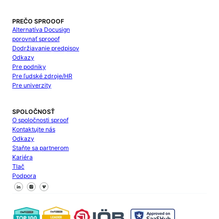
PREČO SPROOOF
Alternatíva Docusign
porovnať sprooof
Dodržiavanie predpisov
Odkazy
Pre podniky
Pre ľudské zdroje/HR
Pre univerzity
SPOLOČNOSŤ
O spoločnosti sproof
Kontaktujte nás
Odkazy
Staňte sa partnerom
Kariéra
Tlač
Podpora
Sledujte nás na Facebooku
Sledujte nás na X
Sledujte nás na LinkedIn