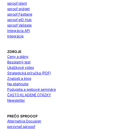
sproof ident
sproof widget
sproof Fastlane
sproof eID Hub
sproof Validate
Integrácia API
Integrácie
ZDROJE
Ceny a plány
Bezplatný test
Ukážkové video
Strategická príručka (PDF)
Znalosti a blog
Na stiahnutie
Podujatia a webové semináre
ČASTO KLADENÉ OTÁZKY
Newsletter
PREČO SPROOOF
Alternatíva Docusign
porovnať sprooof