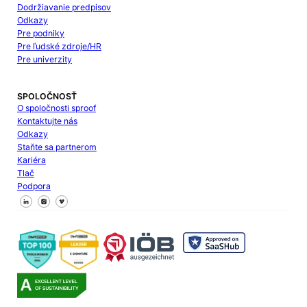
Dodržiavanie predpisov
Odkazy
Pre podniky
Pre ľudské zdroje/HR
Pre univerzity
SPOLOČNOSŤ
O spoločnosti sproof
Kontaktujte nás
Odkazy
Staňte sa partnerom
Kariéra
Tlač
Podpora
Sledujte nás na Facebooku
Sledujte nás na X
Sledujte nás na LinkedIn