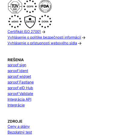
Certifikát ISO 27001
Vyhlásenie o politike bezpečnosti informácií
Vyhlásenie o prístupnosti webového sídla
RIEŠENIA
sproof sign
sproof ident
sproof widget
sproof Fastlane
sproof eID Hub
sproof Validate
Integrácia API
Integrácie
ZDROJE
Ceny a plány
Bezplatný test