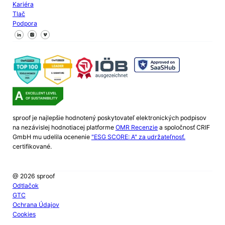
Kariéra
Tlač
Podpora
Sledujte nás na Facebooku
Sledujte nás na X
Sledujte nás na LinkedIn
sproof je najlepšie hodnotený poskytovateľ elektronických podpisov
na nezávislej hodnotiacej platforme
OMR Recenzie
a spoločnosť CRIF
GmbH mu udelila ocenenie
"ESG SCORE: A" za udržateľnosť.
certifikované.
@ 2026 sproof
Odtlačok
GTC
Ochrana Údajov
Cookies