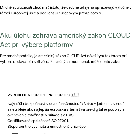
Mnohé spoločnosti chcú mať istotu, že osobné údaje sa spracúvajú výlučne v
rámci Európskej únie a podliehajú európskym predpisom o…
Akú úlohu zohráva americký zákon CLOUD
Act pri výbere platformy
Pre mnohé podniky je americký zákon CLOUD Act dôležitým faktorom pri
výbere dodávateľa softvéru. Za určitých podmienok môže tento zákon…
VYROBENÉ V EURÓPE. PRE EURÓPU 🇪🇺
Najvyššia bezpečnosť spolu s funkčnosťou "všetko v jednom". sproof
sa etabluje ako najlepšia európska alternatíva pre digitálne podpisy a
overovanie totožnosti v súlade s eIDAS.
Certifikovaná spoločnosť ISO 27001.
Stopercentne vyvinutá a umiestnená v Európe.