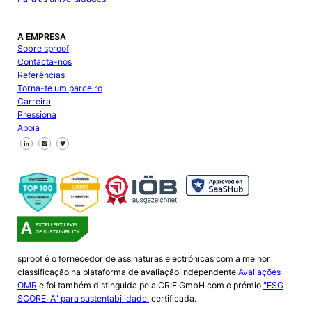
A EMPRESA
Sobre sproof
Contacta-nos
Referências
Torna-te um parceiro
Carreira
Pressiona
Apoia
Segue-nos no Facebook
Segue-nos no X
Segue-nos no LinkedIn
sproof é o fornecedor de assinaturas electrónicas com a melhor
classificação na plataforma de avaliação independente
Avaliações
OMR
e foi também distinguida pela CRIF GmbH com o prémio
"ESG
SCORE: A" para sustentabilidade.
certificada.