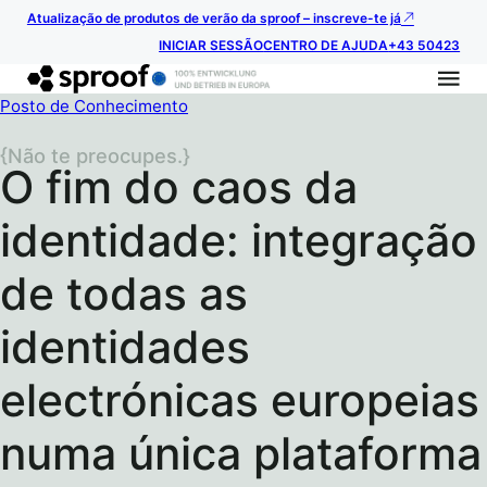
Atualização de produtos de verão da sproof – inscreve-te já
INICIAR SESSÃO
CENTRO DE AJUDA
+43 50423
Posto de Conhecimento
{Não te preocupes.}
O fim do caos da
identidade: integração
de todas as
identidades
electrónicas europeias
numa única plataforma