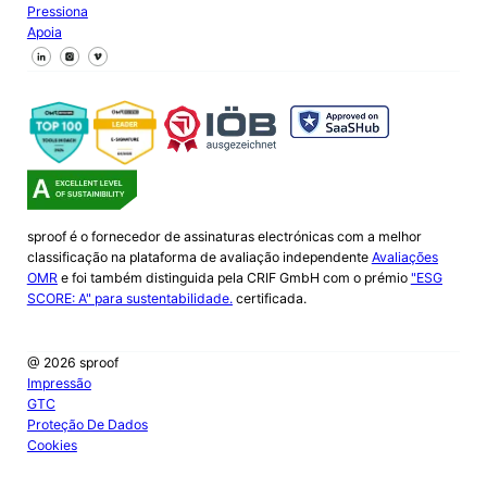
Pressiona
Apoia
Segue-nos no Facebook
Segue-nos no X
Segue-nos no LinkedIn
sproof é o fornecedor de assinaturas electrónicas com a melhor
classificação na plataforma de avaliação independente
Avaliações
OMR
e foi também distinguida pela CRIF GmbH com o prémio
"ESG
SCORE: A" para sustentabilidade.
certificada.
@ 2026 sproof
Impressão
GTC
Proteção De Dados
Cookies