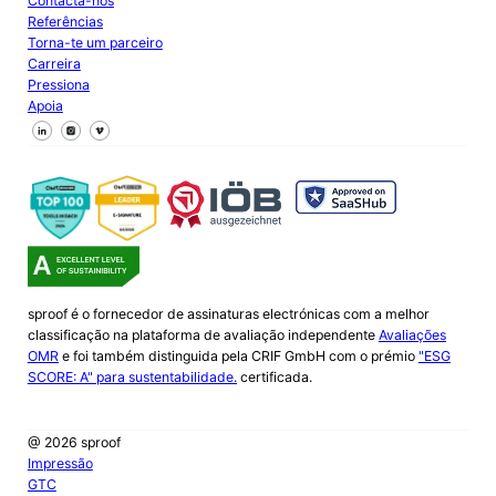
Contacta-nos
Referências
Torna-te um parceiro
Carreira
Pressiona
Apoia
Segue-nos no Facebook
Segue-nos no X
Segue-nos no LinkedIn
sproof é o fornecedor de assinaturas electrónicas com a melhor
classificação na plataforma de avaliação independente
Avaliações
OMR
e foi também distinguida pela CRIF GmbH com o prémio
"ESG
SCORE: A" para sustentabilidade.
certificada.
@ 2026 sproof
Impressão
GTC