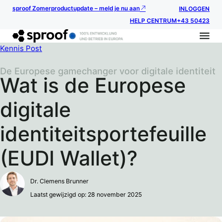
sproof Zomerproductupdate – meld je nu aan
INLOGGEN
HELP CENTRUM
+43 50423
Kennis Post
De Europese gamechanger voor digitale identiteit
Wat is de Europese
digitale
identiteitsportefeuille
(EUDI Wallet)?
Dr. Clemens Brunner
Laatst gewijzigd op: 28 november 2025