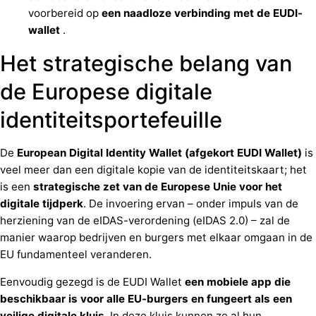
voorbereid op
een naadloze verbinding met de EUDI-
wallet
.
Het strategische belang van
de Europese digitale
identiteitsportefeuille
De
European Digital Identity Wallet (afgekort EUDI Wallet)
is
veel meer dan een digitale kopie van de identiteitskaart; het
is een
strategische
zet
van de Europese Unie
voor
het
digitale
tijdperk
. De invoering ervan – onder impuls van de
herziening van de eIDAS-verordening (eIDAS 2.0) – zal de
manier waarop bedrijven en burgers met elkaar omgaan in de
EU fundamenteel veranderen.
Eenvoudig gezegd is de EUDI Wallet
een mobiele app die
beschikbaar is voor alle EU-burgers en fungeert als een
veilige digitale kluis
. In deze kluis kunnen ze al hun