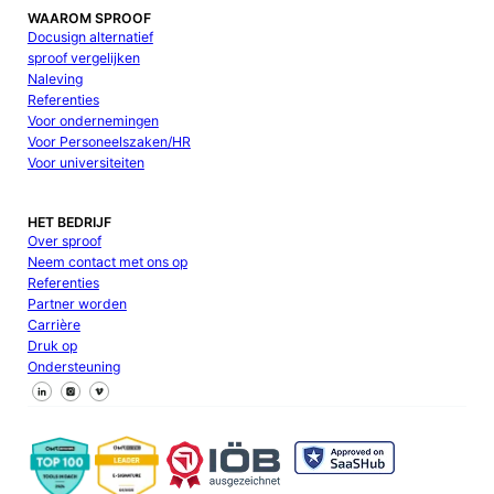
WAAROM SPROOF
Docusign alternatief
sproof vergelijken
Naleving
Referenties
Voor ondernemingen
Voor Personeelszaken/HR
Voor universiteiten
HET BEDRIJF
Over sproof
Neem contact met ons op
Referenties
Partner worden
Carrière
Druk op
Ondersteuning
Volg ons op Facebook
Volg ons op X
Volg ons op LinkedIn