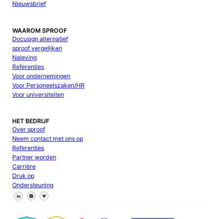
Nieuwsbrief
WAAROM SPROOF
Docusign alternatief
sproof vergelijken
Naleving
Referenties
Voor ondernemingen
Voor Personeelszaken/HR
Voor universiteiten
HET BEDRIJF
Over sproof
Neem contact met ons op
Referenties
Partner worden
Carrière
Druk op
Ondersteuning
Volg ons op Facebook
Volg ons op X
Volg ons op LinkedIn