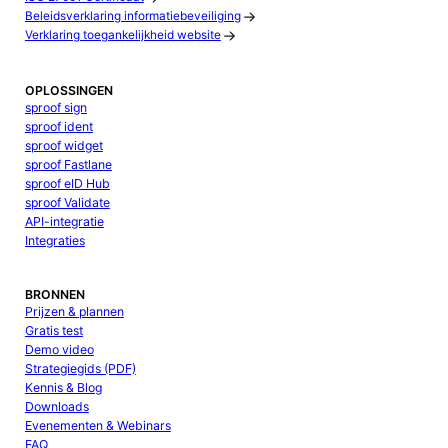
Beleidsverklaring informatiebeveiliging
Verklaring toegankelijkheid website
OPLOSSINGEN
sproof sign
sproof ident
sproof widget
sproof Fastlane
sproof eID Hub
sproof Validate
API-integratie
Integraties
BRONNEN
Prijzen & plannen
Gratis test
Demo video
Strategiegids (PDF)
Kennis & Blog
Downloads
Evenementen & Webinars
FAQ