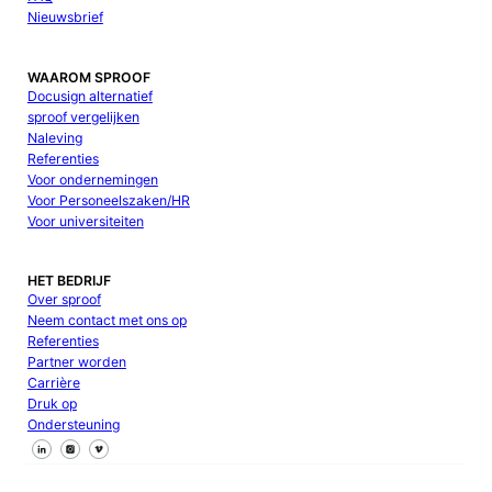
Nieuwsbrief
WAAROM SPROOF
Docusign alternatief
sproof vergelijken
Naleving
Referenties
Voor ondernemingen
Voor Personeelszaken/HR
Voor universiteiten
HET BEDRIJF
Over sproof
Neem contact met ons op
Referenties
Partner worden
Carrière
Druk op
Ondersteuning
Volg ons op Facebook
Volg ons op X
Volg ons op LinkedIn