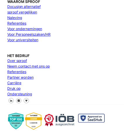
WAAROM SPROOF
Docusign alternatief
sproof vergelijken
Naleving
Referenties
Voor ondernemingen
Voor Personeelszaken/HR
Voor universiteiten
HET BEDRIJF
Over sproof
Neem contact met ons op
Referenties
Partner worden
Carrière
Druk op
Ondersteuning
Volg ons op Facebook
Volg ons op X
Volg ons op LinkedIn