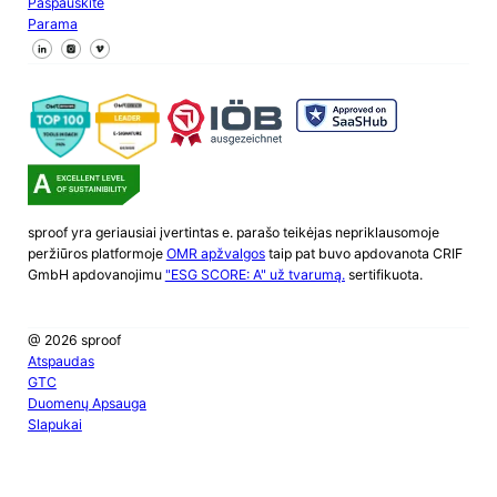
Paspauskite
Parama
Sekite mus "Facebook
Sekite mus X
Sekite mus "LinkedIn
sproof yra geriausiai įvertintas e. parašo teikėjas nepriklausomoje
peržiūros platformoje
OMR apžvalgos
taip pat buvo apdovanota CRIF
GmbH apdovanojimu
"ESG SCORE: A" už tvarumą.
sertifikuota.
@ 2026 sproof
Atspaudas
GTC
Duomenų Apsauga
Slapukai