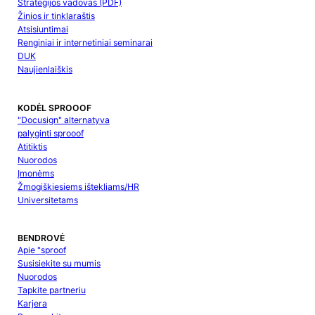
Strategijos vadovas (PDF)
Žinios ir tinklaraštis
Atsisiuntimai
Renginiai ir internetiniai seminarai
DUK
Naujienlaiškis
KODĖL SPROOOF
"Docusign" alternatyva
palyginti sprooof
Atitiktis
Nuorodos
Įmonėms
Žmogiškiesiems ištekliams/HR
Universitetams
BENDROVĖ
Apie "sproof
Susisiekite su mumis
Nuorodos
Tapkite partneriu
Karjera