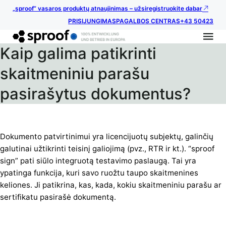
„sproof“ vasaros produktų atnaujinimas – užsiregistruokite dabar
PRISIJUNGIMAS
PAGALBOS CENTRAS
+43 50423
Kaip galima patikrinti
skaitmeniniu parašu
pasirašytus dokumentus?
Dokumento patvirtinimui yra licencijuotų subjektų, galinčių
galutinai užtikrinti teisinį galiojimą (pvz., RTR ir kt.). “sproof
sign” pati siūlo integruotą testavimo paslaugą. Tai yra
ypatinga funkcija, kuri savo ruožtu taupo skaitmenines
keliones. Ji patikrina, kas, kada, kokiu skaitmeniniu parašu ar
sertifikatu pasirašė dokumentą.