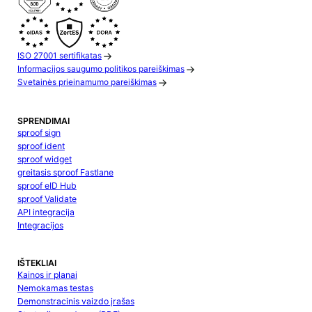
ISO 27001 sertifikatas
Informacijos saugumo politikos pareiškimas
Svetainės prieinamumo pareiškimas
SPRENDIMAI
sproof sign
sproof ident
sproof widget
greitasis sproof Fastlane
sproof eID Hub
sproof Validate
API integracija
Integracijos
IŠTEKLIAI
Kainos ir planai
Nemokamas testas
Demonstracinis vaizdo įrašas