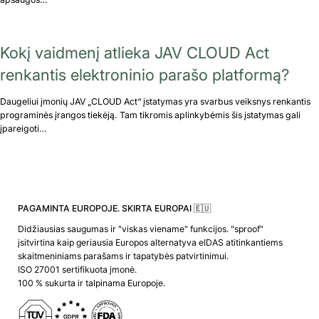
Kokį vaidmenį atlieka JAV CLOUD Act
renkantis elektroninio parašo platformą?
Daugeliui įmonių JAV „CLOUD Act“ įstatymas yra svarbus veiksnys renkantis
programinės įrangos tiekėją. Tam tikromis aplinkybėmis šis įstatymas gali
įpareigoti…
PAGAMINTA EUROPOJE. SKIRTA EUROPAI 🇪🇺
Didžiausias saugumas ir "viskas viename" funkcijos. "sproof"
įsitvirtina kaip geriausia Europos alternatyva eIDAS atitinkantiems
skaitmeniniams parašams ir tapatybės patvirtinimui.
ISO 27001 sertifikuota įmonė.
100 % sukurta ir talpinama Europoje.