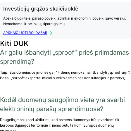
Investicijų grąžos skaičiuoklė
Apskaičiuokite e. parašo poveikį aplinkai ir ekonominį poveikį savo verslui.
Nemokamai ir be jokių įsipareigojimų.
APSKAIČIUOTI ROI DABAR
Kiti DUK
Ar galiu išbandyti „sproof“ prieš priimdamas
sprendimą?
Taip. Susidomėjusios įmonės gali 14 dienų nemokamai išbandyti „sproof sign“.
Be to, „sproof“ ekspertai mielai suteiks asmenines konsultacijas ir parodys,…
Kodėl duomenų saugojimo vieta yra svarbi
elektroninių parašų sprendimuose?
Daugelis įmonių nori užtikrinti, kad asmens duomenys būtų tvarkomi tik
Europos Sąjungos teritorijoje ir jiems būtų taikomi Europos duomenų
apsaugos…