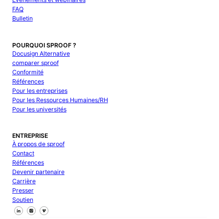
FAQ
Bulletin
POURQUOI SPROOF ?
Docusign Alternative
comparer sproof
Conformité
Références
Pour les entreprises
Pour les Ressources Humaines/RH
Pour les universités
ENTREPRISE
À propos de sproof
Contact
Références
Devenir partenaire
Carrière
Presser
Soutien
Suivez-nous sur Facebook
Suivez-nous sur X
Suivez-nous sur LinkedIn