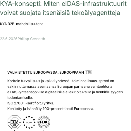
KYA-konsepti: Miten eIDAS-infrastruktuurit
voivat suojata itsenäisiä tekoälyagentteja
KYA B2B-mahdollisuutena
22.6.2026
Philipp Gernerth
VALMISTETTU EUROOPASSA. EUROOPPAAN 🇪🇺
Korkein turvallisuus ja kaikki yhdessä -toiminnallisuus. sproof on
vakiinnuttamassa asemaansa Euroopan parhaana vaihtoehtona
eIDAS-yhteensopiville digitaalisille allekirjoituksille ja henkilöllisyyden
todentamiselle.
ISO 27001 -sertifioitu yritys.
Kehitetty ja isännöity 100-prosenttisesti Euroopassa.