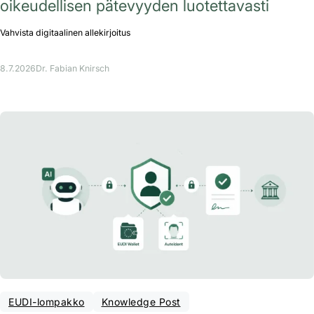
oikeudellisen pätevyyden luotettavasti
Vahvista digitaalinen allekirjoitus
8.7.2026
Dr. Fabian Knirsch
EUDI-lompakko
Knowledge Post