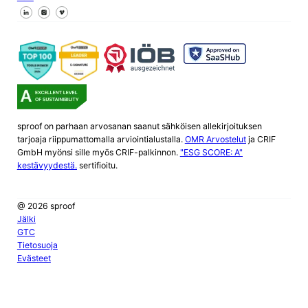
Seuraa meitä Facebookissa
Seuraa meitä X
Seuraa meitä LinkedInissä
sproof on parhaan arvosanan saanut sähköisen allekirjoituksen
tarjoaja riippumattomalla arviointialustalla.
OMR Arvostelut
ja CRIF
GmbH myönsi sille myös CRIF-palkinnon.
"ESG SCORE: A"
kestävyydestä.
sertifioitu.
@ 2026 sproof
Jälki
GTC
Tietosuoja
Evästeet