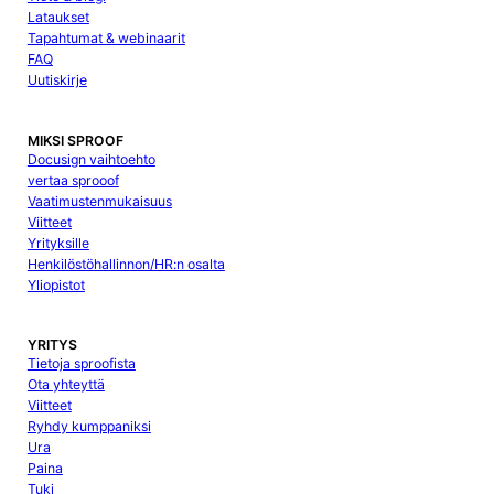
Lataukset
Tapahtumat & webinaarit
FAQ
Uutiskirje
MIKSI SPROOF
Docusign vaihtoehto
vertaa sprooof
Vaatimustenmukaisuus
Viitteet
Yrityksille
Henkilöstöhallinnon/HR:n osalta
Yliopistot
YRITYS
Tietoja sproofista
Ota yhteyttä
Viitteet
Ryhdy kumppaniksi
Ura
Paina
Tuki