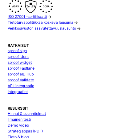
ISO 27001 -sertifikaatti
Tietoturvapolitiikkaa koskeva lausuma
Verkkosivuston saavutettavuuslausunto
RATKAISUT
sproof sign
sproof ident
sproof widget
sproof Fastlane
sproof eID Hub
sproof Validate
API-integraatio
Integraatiot
RESURSSIT
Hinnat & suunnitelmat
Ilmainen testi
Demo video
Strategiaopas (PDF)
Tieto & blogi