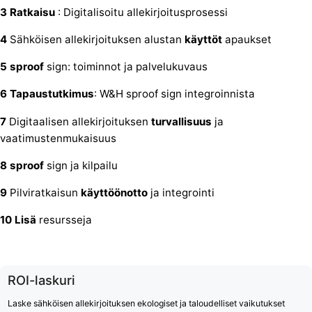
3 Ratkaisu
: Digitalisoitu allekirjoitusprosessi
4
Sähköisen allekirjoituksen alustan
käyttöt
apaukset
5 sproof
sign: toiminnot ja palvelukuvaus
6 Tapaustutkimus
: W&H sproof sign integroinnista
7
Digitaalisen allekirjoituksen
turvallisuus
ja
vaatimustenmukaisuus
8 sproof
sign ja kilpailu
9
Pilviratkaisun
käyttöönotto
ja integrointi
10 Lisä
resursseja
ROI-laskuri
Laske sähköisen allekirjoituksen ekologiset ja taloudelliset vaikutukset