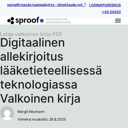
sproofin kesän tuotepäivitys – ilmoittaudu nyt
LOGIN
APUKESKUS
+43 50423
Lataa valkoinen kirja PDF
Digitaalinen
allekirjoitus
lääketieteellisessä
teknologiassa
Valkoinen kirja
Margit Neumann
Viimeksi muokattu: 28.8.2025