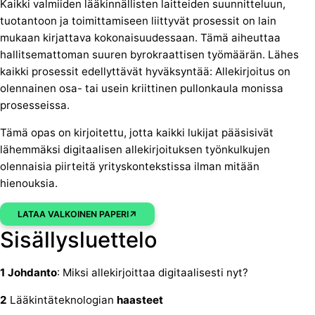
Kaikki valmiiden lääkinnällisten laitteiden suunnitteluun,
tuotantoon ja toimittamiseen liittyvät prosessit on lain
mukaan kirjattava kokonaisuudessaan. Tämä aiheuttaa
hallitsemattoman suuren byrokraattisen työmäärän. Lähes
kaikki prosessit edellyttävät hyväksyntää: Allekirjoitus on
olennainen osa- tai usein kriittinen pullonkaula monissa
prosesseissa.
Tämä opas on kirjoitettu, jotta kaikki lukijat pääsisivät
lähemmäksi digitaalisen allekirjoituksen työnkulkujen
olennaisia piirteitä yrityskontekstissa ilman mitään
hienouksia.
LATAA VALKOINEN PAPERI
Sisällysluettelo
1 Johdanto
: Miksi allekirjoittaa digitaalisesti nyt?
2
Lääkintäteknologian
haasteet