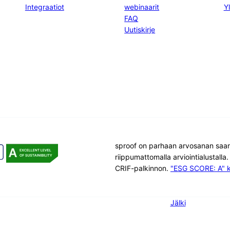
Integraatiot
webinaarit
Yl
FAQ
Uutiskirje
sproof on parhaan arvosanan saanut
riippumattomalla arviointialustalla
CRIF-palkinnon.
"ESG SCORE: A" 
Jälki