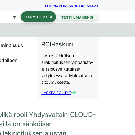
LOGIN
APUKESKUS
+43 50423
OTA YHTEYTTÄ
TESTI ILMAISEKSI
ROI-laskuri
ominaisuus
Laske sähköisen
edelleen
allekirjoituksen ympäristö-
ja talousvaikutukset
yrityksessäsi. Maksutta ja
sitoumuksetta.
LASKEA ROI NYT
Mikä rooli Yhdysvaltain CLOUD-
lailla on sähköisen
allekirjoituksen alustan