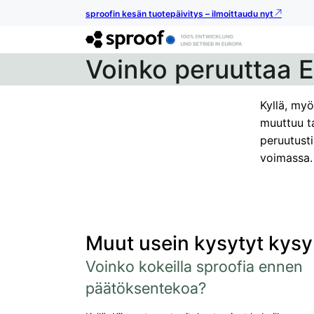
sproofin kesän tuotepäivitys – ilmoittaudu nyt
Voinko peruuttaa 
Kyllä, my
muuttuu ta
peruutusti
voimassa.
Muut usein kysytyt kys
Voinko kokeilla sproofia ennen
päätöksentekoa?