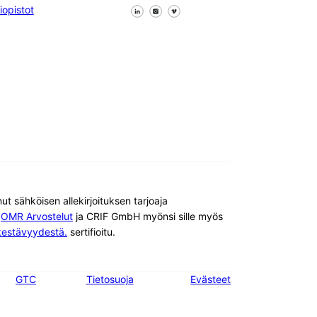
Seuraa meitä Facebookissa
Seuraa meitä X
Seuraa meitä LinkedInissä
iopistot
 sähköisen allekirjoituksen tarjoaja
.
OMR Arvostelut
ja CRIF GmbH myönsi sille myös
kestävyydestä.
sertifioitu.
GTC
Tietosuoja
Evästeet