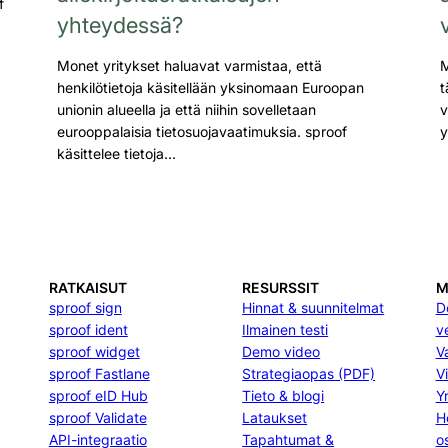
f
yhteydessä?
Monet yritykset haluavat varmistaa, että
M
henkilötietoja käsitellään yksinomaan Euroopan
t
unionin alueella ja että niihin sovelletaan
v
eurooppalaisia tietosuojavaatimuksia. sproof
y
käsittelee tietoja…
RATKAISUT
RESURSSIT
M
sproof sign
Hinnat & suunnitelmat
D
sproof ident
Ilmainen testi
v
sproof widget
Demo video
V
sproof Fastlane
Strategiaopas (PDF)
Vi
sproof eID Hub
Tieto & blogi
Yr
sproof Validate
Lataukset
H
API-integraatio
Tapahtumat &
o