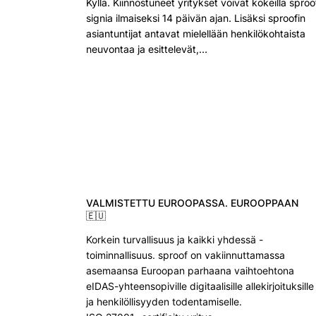
Kyllä. Kiinnostuneet yritykset voivat kokeilla sproo
signia ilmaiseksi 14 päivän ajan. Lisäksi sproofin
asiantuntijat antavat mielellään henkilökohtaista
neuvontaa ja esittelevät,…
VALMISTETTU EUROOPASSA. EUROOPPAAN
🇪🇺
Korkein turvallisuus ja kaikki yhdessä -
toiminnallisuus. sproof on vakiinnuttamassa
asemaansa Euroopan parhaana vaihtoehtona
eIDAS-yhteensopiville digitaalisille allekirjoituksille
ja henkilöllisyyden todentamiselle.