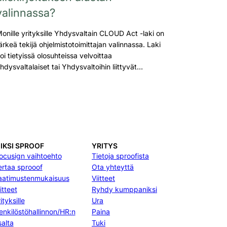
valinnassa?
onille yrityksille Yhdysvaltain CLOUD Act -laki on
ärkeä tekijä ohjelmistotoimittajan valinnassa. Laki
oi tietyissä olosuhteissa velvoittaa
hdysvaltalaiset tai Yhdysvaltoihin liittyvät…
IKSI SPROOF
YRITYS
ocusign vaihtoehto
Tietoja sproofista
ertaa sprooof
Ota yhteyttä
aatimustenmukaisuus
Viitteet
itteet
Ryhdy kumppaniksi
ityksille
Ura
enkilöstöhallinnon/HR:n
Paina
salta
Tuki