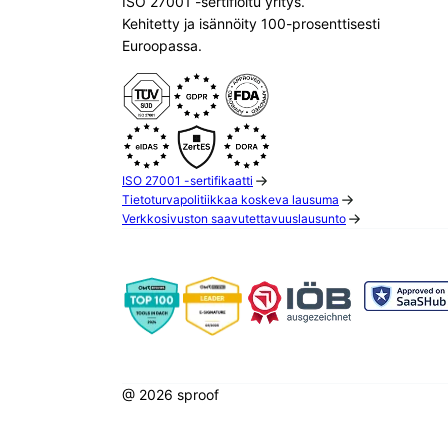
ISO 27001 -sertifioitu yritys.
Kehitetty ja isännöity 100-prosenttisesti
Euroopassa.
ISO 27001 -sertifikaatti
Tietoturvapolitiikkaa koskeva lausuma
Verkkosivuston saavutettavuuslausunto
@ 2026 sproof