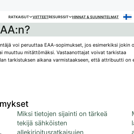
RATKAISUT
VIITTEET
RESURSSIT
HINNAT & SUUNNITELMAT
EAA:n?
öntäjä voi peruuttaa EAA-sopimukset, jos esimerkiksi jokin 
i muuttuu mitättömäksi. Vastaanottajat voivat tarkistaa
lan tarkistuksen aikana varmistaakseen, että attribuutti on 
ymykset
Miksi tietojen sijainti on tärkeä
tekijä sähköisten
allekirjoitusratkaisujen