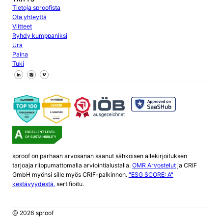
Tietoja sproofista
Ota yhteyttä
Viitteet
Ryhdy kumppaniksi
Ura
Paina
Tuki
Seuraa meitä Facebookissa
Seuraa meitä X
Seuraa meitä LinkedInissä
sproof on parhaan arvosanan saanut sähköisen allekirjoituksen
tarjoaja riippumattomalla arviointialustalla.
OMR Arvostelut
ja CRIF
GmbH myönsi sille myös CRIF-palkinnon.
"ESG SCORE: A"
kestävyydestä.
sertifioitu.
@ 2026 sproof