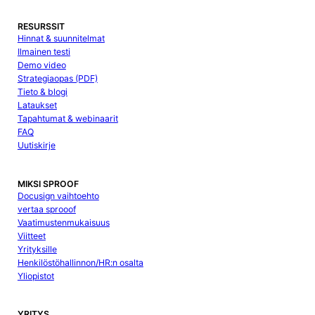
RESURSSIT
Hinnat & suunnitelmat
Ilmainen testi
Demo video
Strategiaopas (PDF)
Tieto & blogi
Lataukset
Tapahtumat & webinaarit
FAQ
Uutiskirje
MIKSI SPROOF
Docusign vaihtoehto
vertaa sprooof
Vaatimustenmukaisuus
Viitteet
Yrityksille
Henkilöstöhallinnon/HR:n osalta
Yliopistot
YRITYS