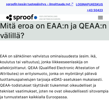
sproofin kesän tuotepäivitys – ilmoittaudu nyt
LOGIN
APUKESKUS
+43 50423
Mitä eroa on EAA:n ja QEAA:n
välillä?
EAA on sähköinen vahvistus ominaisuudesta (esim. ikä,
koulutus tai valtuutus), jonka liikkeeseenlaskija on
allekirjoittanut. QEAA (Qualified Electronic Attestation of
Attributes) on erityismuoto, jonka on myöntänyt pätevä
luottamuspalvelujen tarjoaja eIDAS-asetuksen mukaisesti.
QEAA-todistukset täyttävät tiukemmat oikeudelliset ja
tekniset vaatimukset, joten ne ovat oikeudellisesti sitovampia
ja tunnustetaan kaikkialla Euroopassa.