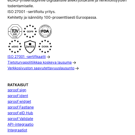
eIDAS-yhteensopiville digitaalisille allekirjoituksille ja henkilöllisyyden
todentamiselle.
ISO 27001 -sertifioitu yritys.
Kehitetty ja isännöity 100-prosenttisesti Euroopassa.
ISO 27001 -sertifikaatti
Tietoturvapolitiikkaa koskeva lausuma
Verkkosivuston saavutettavuuslausunto
RATKAISUT
sproof sign
sproof ident
sproof widget
sproof Fastlane
sproof eID Hub
sproof Validate
API-integraatio
Integraatiot