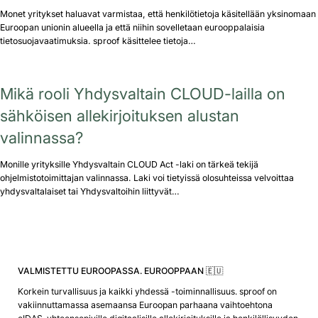
Monet yritykset haluavat varmistaa, että henkilötietoja käsitellään yksinomaan
Euroopan unionin alueella ja että niihin sovelletaan eurooppalaisia
tietosuojavaatimuksia. sproof käsittelee tietoja…
Mikä rooli Yhdysvaltain CLOUD-lailla on
sähköisen allekirjoituksen alustan
valinnassa?
Monille yrityksille Yhdysvaltain CLOUD Act -laki on tärkeä tekijä
ohjelmistotoimittajan valinnassa. Laki voi tietyissä olosuhteissa velvoittaa
yhdysvaltalaiset tai Yhdysvaltoihin liittyvät…
VALMISTETTU EUROOPASSA. EUROOPPAAN 🇪🇺
Korkein turvallisuus ja kaikki yhdessä -toiminnallisuus. sproof on
vakiinnuttamassa asemaansa Euroopan parhaana vaihtoehtona