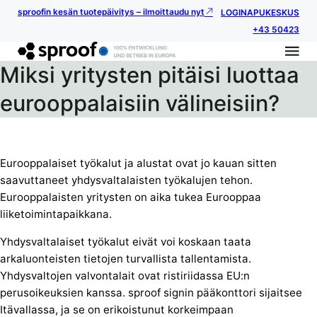
sproofin kesän tuotepäivitys – ilmoittaudu nyt
LOGIN
APUKESKUS
+43 50423
Miksi yritysten pitäisi luottaa
eurooppalaisiin välineisiin?
Eurooppalaiset työkalut ja alustat ovat jo kauan sitten
saavuttaneet yhdysvaltalaisten työkalujen tehon.
Eurooppalaisten yritysten on aika tukea Eurooppaa
liiketoimintapaikkana.
Yhdysvaltalaiset työkalut eivät voi koskaan taata
arkaluonteisten tietojen turvallista tallentamista.
Yhdysvaltojen valvontalait ovat ristiriidassa EU:n
perusoikeuksien kanssa. sproof signin pääkonttori sijaitsee
Itävallassa, ja se on erikoistunut korkeimpaan