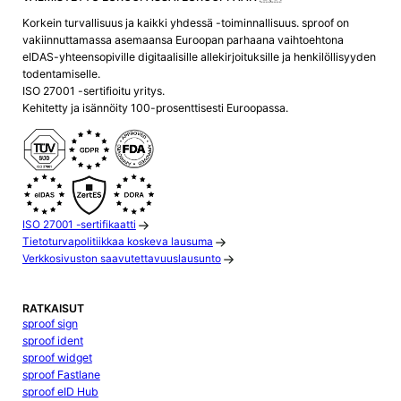
Korkein turvallisuus ja kaikki yhdessä -toiminnallisuus. sproof on
vakiinnuttamassa asemaansa Euroopan parhaana vaihtoehtona
eIDAS-yhteensopiville digitaalisille allekirjoituksille ja henkilöllisyyden
todentamiselle.
ISO 27001 -sertifioitu yritys.
Kehitetty ja isännöity 100-prosenttisesti Euroopassa.
ISO 27001 -sertifikaatti
Tietoturvapolitiikkaa koskeva lausuma
Verkkosivuston saavutettavuuslausunto
RATKAISUT
sproof sign
sproof ident
sproof widget
sproof Fastlane
sproof eID Hub