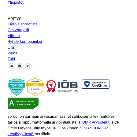
Yliopistot
YRITYS
Tietoja sproofista
Ota yhteyttä
Viitteet
Ryhdy kumppaniksi
Ura
Paina
Tuki
Seuraa meitä Facebookissa
Seuraa meitä X
Seuraa meitä LinkedInissä
sproof on parhaan arvosanan saanut sähköisen allekirjoituksen
tarjoaja riippumattomalla arviointialustalla.
OMR Arvostelut
ja CRIF
GmbH myönsi sille myös CRIF-palkinnon.
"ESG SCORE: A"
kestävyydestä.
sertifioitu.