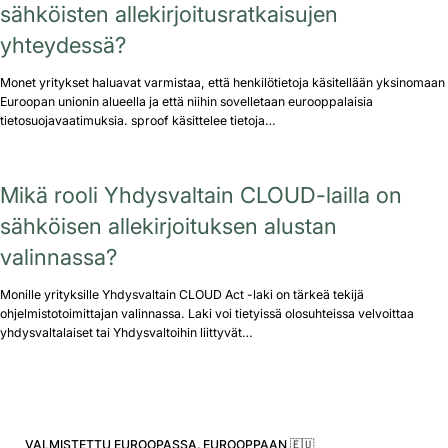
sähköisten allekirjoitusratkaisujen
yhteydessä?
Monet yritykset haluavat varmistaa, että henkilötietoja käsitellään yksinomaan
Euroopan unionin alueella ja että niihin sovelletaan eurooppalaisia
tietosuojavaatimuksia. sproof käsittelee tietoja…
Mikä rooli Yhdysvaltain CLOUD-lailla on
sähköisen allekirjoituksen alustan
valinnassa?
Monille yrityksille Yhdysvaltain CLOUD Act -laki on tärkeä tekijä
ohjelmistotoimittajan valinnassa. Laki voi tietyissä olosuhteissa velvoittaa
yhdysvaltalaiset tai Yhdysvaltoihin liittyvät…
VALMISTETTU EUROOPASSA. EUROOPPAAN 🇪🇺