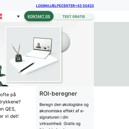
LOGIN
HJÆLPECENTER
+43 50423
KONTAKT OS
TEST GRATIS
ROI-beregner
 ofte på
dtrykkene?
Beregn den økologiske og
 en QES,
økonomiske effekt af e-
r vi det!
signaturen i din
virksomhed. Gratis og