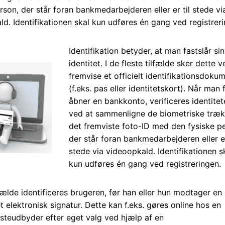
rson, der står foran bankmedarbejderen eller er til stede vi
d. Identifikationen skal kun udføres én gang ved registrer
Identifikation betyder, at man fastslår si
identitet. I de fleste tilfælde sker dette v
fremvise et officielt identifikationsdoku
(f.eks. pas eller identitetskort). Når man f
åbner en bankkonto, verificeres identite
ved at sammenligne de biometriske træ
det fremviste foto-ID med den fysiske p
der står foran bankmedarbejderen eller er
stede via videoopkald. Identifikationen s
kun udføres én gang ved registreringen.
lfælde identificeres brugeren, før han eller hun modtager en
et elektronisk signatur. Dette kan f.eks. gøres online hos en
nesteudbyder efter eget valg ved hjælp af en