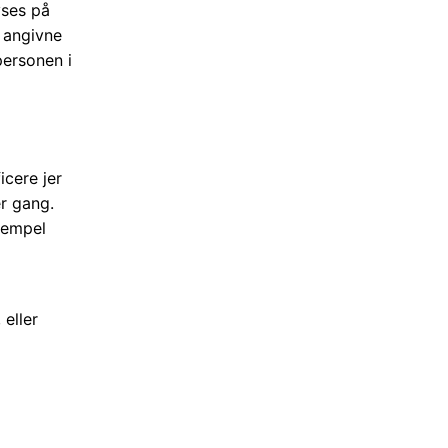
yses på
e angivne
personen i
icere jer
er gang.
ksempel
eller