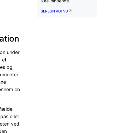
ikke-bindende.
BEREGN ROI NU
ation
son under
r et
res og
okumenter
nne
gennem en
lfælde
pas eller
teten ved
den