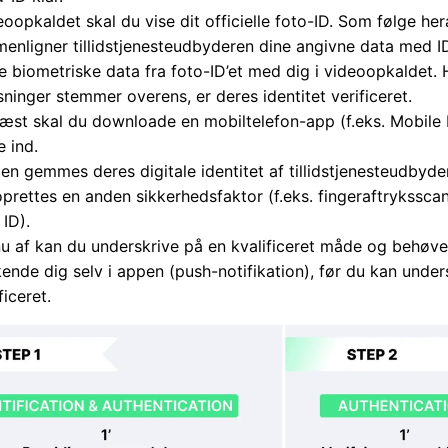
eoopkaldet skal du vise dit officielle foto-ID. Som følge her
enligner tillidstjenesteudbyderen dine angivne data med 
e biometriske data fra foto-ID’et med dig i videoopkaldet. H
sninger stemmer overens, er deres identitet verificeret.
æst skal du downloade en mobiltelefon-app (f.eks. Mobile 
e ind.
pen gemmes deres digitale identitet af tillidstjenesteudbyde
oprettes en anden sikkerhedsfaktor (f.eks. fingeraftryksscan
 ID).
nu af kan du underskrive på en kvalificeret måde og behøve
ende dig selv i appen (push-notifikation), før du kan under
ficeret.