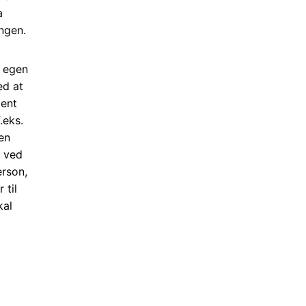
a
ingen.
n egen
ed at
ment
.eks.
ten
k ved
erson,
 til
kal