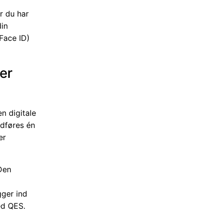
r du har
din
 Face ID)
 er
en digitale
udføres én
er
 Den
gger ind
ed QES.