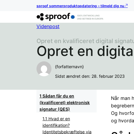
sproof sommerproduktopdatering – tilmeld dig nu
Videnpost
Opret en kvalificeret digital signat
Opret en digita
{forfatternavn}
Sidst ændret den: 28. februar 2023
Sådan får du en
Når man ha
(kvalificeret) elektronisk
begreberne
signatur (QES)
Og hvorfor
Hvad er en
og hvordan
identifikation?
Identitetsbekræftelse via