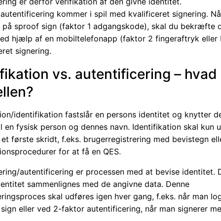
ering er derfor verifikation af den givne identitet.
autentificering kommer i spil med kvalificeret signering. Nå
d på sproof sign (faktor 1 adgangskode), skal du bekræfte 
ved hjælp af en mobiltelefonapp (faktor 2 fingeraftryk eller
ceret signering.
fikation vs. autentificering – hvad
ellen?
tion/identifikation fastslår en persons identitet og knytter d
til en fysisk person og dennes navn. Identifikation skal kun 
t første skridt, f.eks. brugerregistrering med bevistegn ell
tionsprocedurer for at få en QES.
ering/autentificering er processen med at bevise identitet.
dentitet sammenlignes med de angivne data. Denne
eringsproces skal udføres igen hver gang, f.eks. når man lo
sign eller ved 2-faktor autentificering, når man signerer m