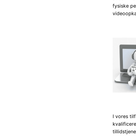
fysiske pe
videoopkal
I vores ti
kvalificer
tillidstje