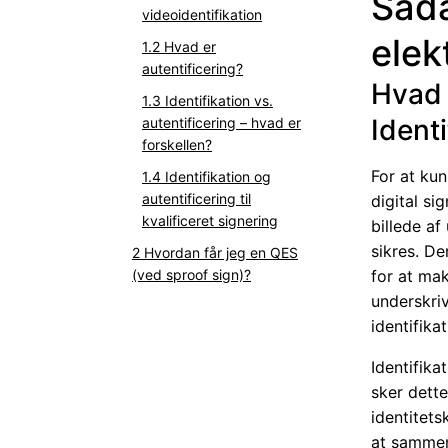
Såda
videoidentifikation
elek
Hvad er
autentificering?
Hvad 
Identifikation vs.
Ident
autentificering – hvad er
forskellen?
For at kun
Identifikation og
autentificering til
digital si
kvalificeret signering
billede af
sikres. De
Hvordan får jeg en QES
(ved sproof sign)?
for at ma
underskriv
identifika
Identifika
sker dette
identitets
at sammen