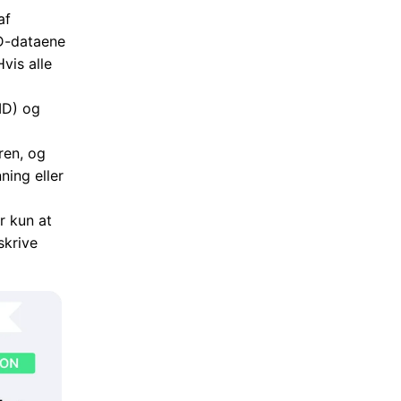
af
ID-dataene
vis alle
ID) og
ren, og
ning eller
r kun at
skrive