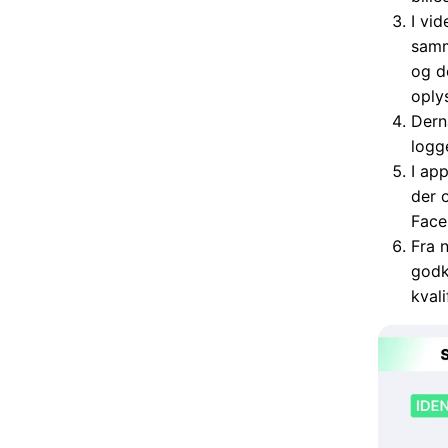
I vid
samm
og d
oply
Dern
logg
I ap
der 
Face
Fra 
godk
kvali