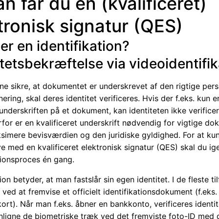
n får du en (kvalificeret)
tronisk signatur (QES)
er en identifikation?
itetsbekræftelse via videoidentifik
ne sikre, at dokumentet er underskrevet af den rigtige per
gnering, skal deres identitet verificeres. Hvis der f.eks. kun e
 underskriften på et dokument, kan identiteten ikke verifice
rfor er en kvalificeret underskrift nødvendig for vigtige d
ksimere bevisværdien og den juridiske gyldighed. For at ku
e med en kvalificeret elektronisk signatur (QES) skal du i
tionsproces én gang.
tion betyder, at man fastslår sin egen identitet. I de fleste ti
 ved at fremvise et officielt identifikationsdokument (f.eks. 
kort). Når man f.eks. åbner en bankkonto, verificeres identi
ligne de biometriske træk ved det fremviste foto-ID med 