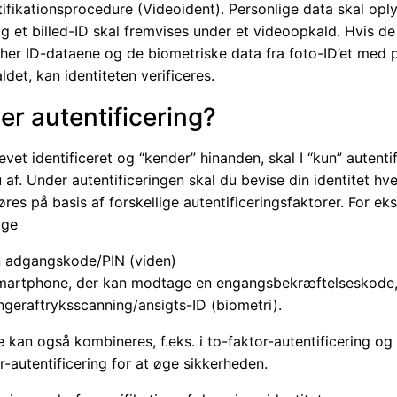
ifikationsprocedure (Videoident). Personlige data skal opl
g et billed-ID skal fremvises under et videoopkald. Hvis d
her ID-dataene og de biometriske data fra foto-ID’et med 
det, kan identiteten verificeres.
er autentificering?
levet identificeret og “kender” hinanden, skal I “kun” autentif
u af. Under autentificeringen skal du bevise din identitet hv
res på basis af forskellige autentificeringsfaktorer. For e
uge
n adgangskode/PIN (viden)
martphone, der kan modtage en engangsbekræftelseskode, 
ingeraftryksscanning/ansigts-ID (biometri).
 kan også kombineres, f.eks. i to-faktor-autentificering og
r-autentificering for at øge sikkerheden.