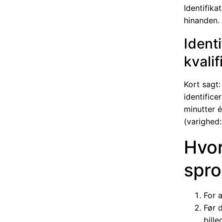
Identifika
hinanden.
Identi
kvalif
Kort sagt:
identifice
minutter é
(varighed:
Hvor
spro
For 
Før d
bille