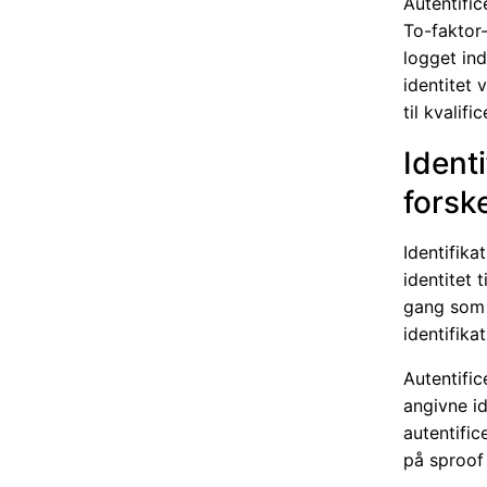
Autentific
To-faktor-
logget in
identitet 
til kvalifi
Identi
forsk
Identifika
identitet 
gang som e
identifika
Autentific
angivne i
autentific
på sproof 