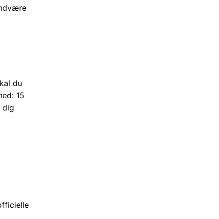
 undvære
skal du
hed: 15
 dig
fficielle