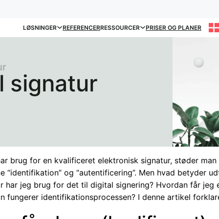
LØSNINGER
REFERENCER
RESSOURCER
PRISER OG PLANER
ur
l signatur
r brug for en kvalificeret elektronisk signatur, støder man
 “identifikation” og “autentificering”. Men hvad betyder u
 har jeg brug for det til digital signering? Hvordan får jeg
 fungerer identifikationsprocessen? I denne artikel forklare