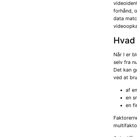
videoident
forhånd, o
data matc
videoopkal
Hvad 
Når I er b
selv fra n
Det kan gø
ved at br
af e
en s
en f
Faktorerne
multifakto