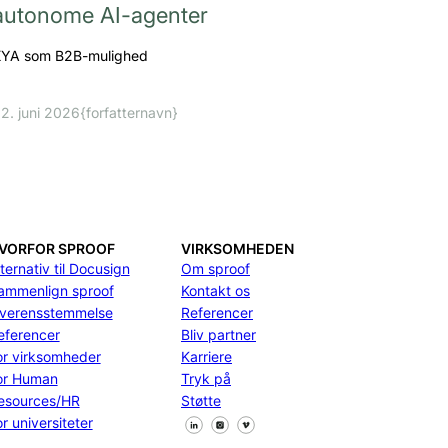
autonome AI-agenter
YA som B2B-mulighed
2. juni 2026
{forfatternavn}
VORFOR SPROOF
VIRKSOMHEDEN
ternativ til Docusign
Om sproof
ammenlign sproof
Kontakt os
verensstemmelse
Referencer
eferencer
Bliv partner
or virksomheder
Karriere
or Human
Tryk på
esources/HR
Støtte
Følg os på Facebook
Følg os på X
Følg os på LinkedIn
r universiteter