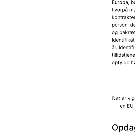
Europa, b
hvorpå ma
kontrakter
person, de
og bekræft
Identifika
år. Identi
tillidstje
opfylde h
Det er vi
– en EU-
Opdag