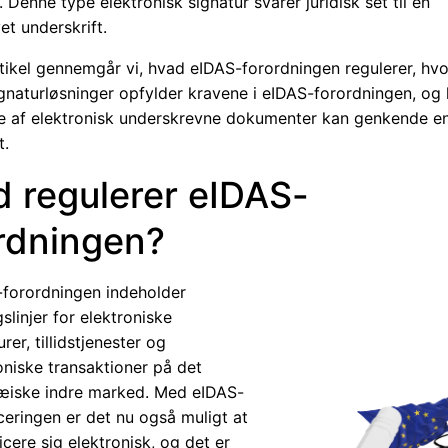
 Denne type elektronisk signatur svarer juridisk set til en
t underskrift.
rtikel gennemgår vi, hvad eIDAS-forordningen regulerer, hv
signaturløsninger opfylder kravene i eIDAS-forordningen, og
 af elektronisk underskrevne dokumenter kan genkende en
t.
 regulerer eIDAS-
rdningen?
-forordningen indeholder
gslinjer for elektroniske
urer, tillidstjenester og
oniske transaktioner på det
æiske indre marked. Med eIDAS-
iceringen er det nu også muligt at
ficere sig elektronisk, og det er