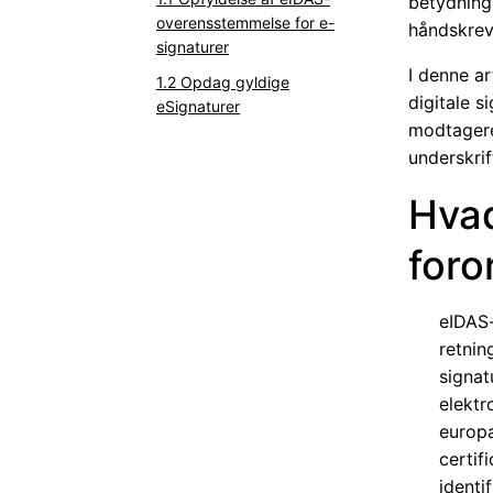
betydning.
overensstemmelse for e-
håndskreve
signaturer
I denne a
Opdag gyldige
digitale 
eSignaturer
modtagere
underskrif
Hvad
foro
eIDAS
retnin
signat
elektr
europ
certif
identi