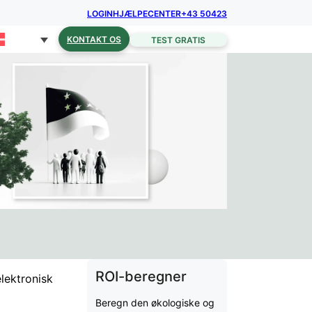
LOGIN
HJÆLPECENTER
+43 50423
KONTAKT OS
TEST GRATIS
ROI-beregner
lektronisk
Beregn den økologiske og