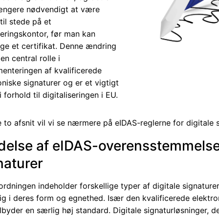
længere nødvendigt at være
 til stede på et
reringskontor, før man kan
e et certifikat. Denne ændring
 en central rolle i
enteringen af kvalificerede
oniske signaturer og er et vigtigt
i forhold til digitaliseringen i EU.
 to afsnit vil vi se nærmere på eIDAS-reglerne for digitale s
delse af eIDAS-overensstemmelse
naturer
rdningen indeholder forskellige typer af digitale signaturer
sig i deres form og egnethed. Især den kvalificerede elektro
ilbyder en særlig høj standard. Digitale signaturløsninger, d