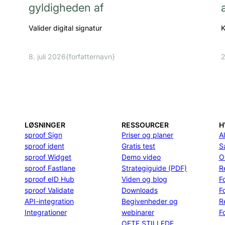
gyldigheden af
Valider digital signatur
K
8. juli 2026
{forfatternavn}
2
LØSNINGER
RESSOURCER
H
sproof Sign
Priser og planer
Al
sproof ident
Gratis test
S
sproof Widget
Demo video
O
sproof Fastlane
Strategiguide (PDF)
R
sproof eID Hub
Viden og blog
F
sproof Validate
Downloads
F
API-integration
Begivenheder og
R
Integrationer
webinarer
Fo
OFTE STILLEDE