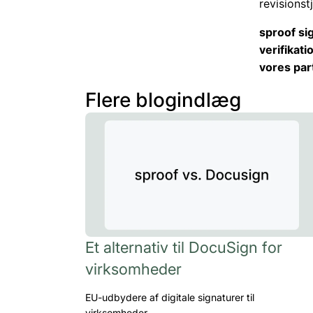
revisionst
sproof sig
verifikat
vores pa
Flere blogindlæg
Et alternativ til DocuSign for
virksomheder
EU-udbydere af digitale signaturer til
virksomheder