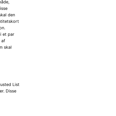
måde,
isse
skal den
ntitetskort
on.
i et par
 af
om skal
usted List
er. Disse