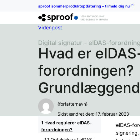
sproof sommerproduktopdatering – tilmeld dig nu
Videnpost
Digital signatur - eIDAS-forordnin
Hvad er eIDAS
forordningen?
Grundlæggende
{forfatternavn}
Sidst ændret den: 17. februar 2023
Hvad regulerer eIDAS-
eIDAS-for
forordningen?
signering,
Opfyldelse af eIDAS-