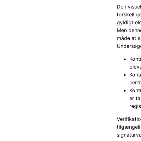
Den visue
forskellig
gyldigt el
Men denne 
måde at s
Undersøge
Kont
blev
Kontr
cert
Kontr
er t
regis
Verifikati
tilgængeli
signaturvæ