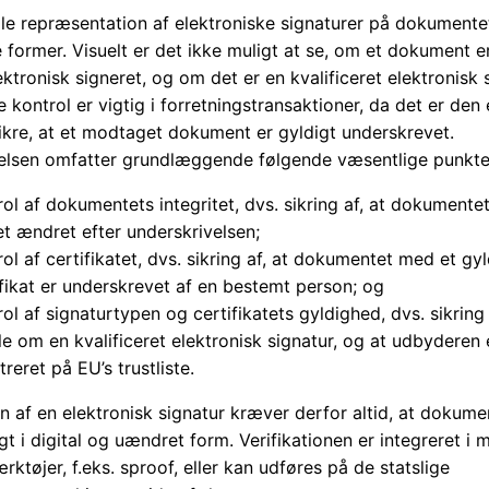
lle repræsentation af elektroniske signaturer på dokumente
e former. Visuelt er det ikke muligt at se, om et dokument e
ektronisk signeret, og om det er en kvalificeret elektronisk 
kontrol er vigtig i forretningstransaktioner, da det er den
ikre, at et modtaget dokument er gyldigt underskrevet.
lsen omfatter grundlæggende følgende væsentlige punkte
rol af dokumentets integritet, dvs. sikring af, at dokumentet
et ændret efter underskrivelsen;
ol af certifikatet, dvs. sikring af, at dokumentet med et gyl
ifikat er underskrevet af en bestemt person; og
ol af signaturtypen og certifikatets gyldighed, dvs. sikring 
ale om en kvalificeret elektronisk signatur, og at udbyderen 
treret på EU’s trustliste.
on af en elektronisk signatur kræver derfor altid, at dokume
gt i digital og uændret form. Verifikationen er integreret i
rktøjer, f.eks. sproof, eller kan udføres på de statslige