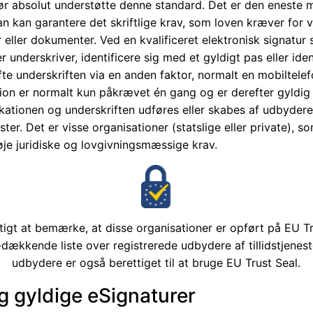
ør absolut understøtte denne standard. Det er den eneste 
n kan garantere det skriftlige krav, som loven kræver for v
 eller dokumenter. Ved en kvalificeret elektronisk signatur 
r underskriver, identificere sig med et gyldigt pas eller ide
e underskriften via en anden faktor, normalt en mobiltelef
tion er normalt kun påkrævet én gang og er derefter gyldig 
fikationen og underskriften udføres eller skabes af udbydere
nester. Det er visse organisationer (statslige eller private), s
øje juridiske og lovgivningsmæssige krav.
gtigt at bemærke, at disse organisationer er opført på EU Tr
dækkende liste over registrerede udbydere af tillidstjenest
udbydere er også berettiget til at bruge EU Trust Seal.
 gyldige eSignaturer