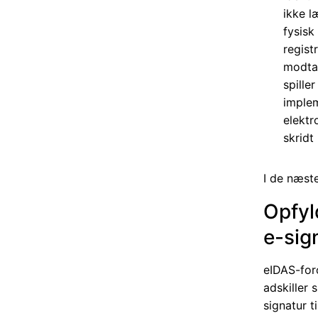
ikke 
fysisk
regist
modtag
spiller
implem
elektr
skridt 
I de næste
Opfyl
e-sig
eIDAS-foro
adskiller 
signatur t