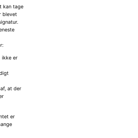
t kan tage
r blevet
signatur.
 eneste
r:
 ikke er
digt
af, at der
er
ntet er
 mange