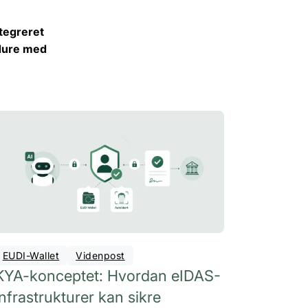
ntegreret
edure med
EUDI-Wallet
Videnpost
KYA-konceptet: Hvordan eIDAS-
infrastrukturer kan sikre