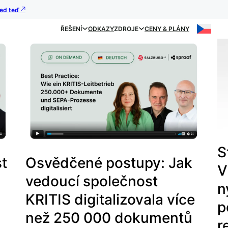
ned teď
ŘEŠENÍ
ODKAZY
ZDROJE
CENY & PLÁNY
S
t
Osvědčené postupy: Jak
V
vedoucí společnost
n
KRITIS digitalizovala více
p
než 250 000 dokumentů
r