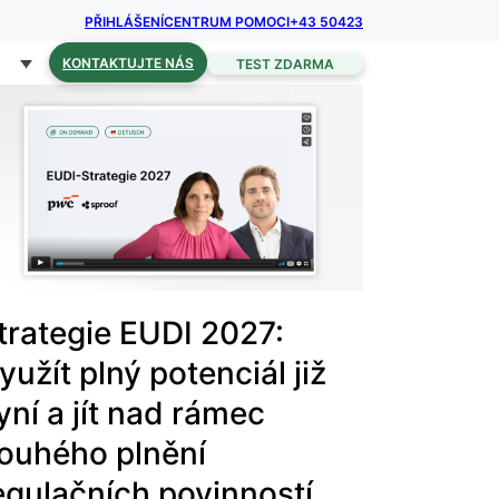
PŘIHLÁŠENÍ
CENTRUM POMOCI
+43 50423
KONTAKTUJTE NÁS
TEST ZDARMA
trategie EUDI 2027:
yužít plný potenciál již
yní a jít nad rámec
ouhého plnění
egulačních povinností