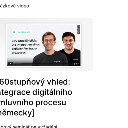
ázkové video
60stupňový vhled:
ntegrace digitálního
mluvního procesu
německy]
bový seminář na vyžádání