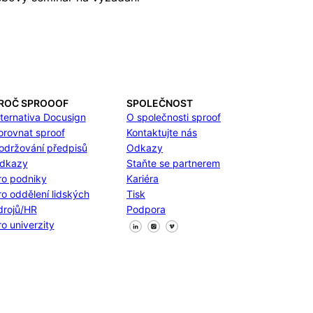
ROČ SPROOOF
SPOLEČNOST
lternativa Docusign
O společnosti sproof
orovnat sproof
Kontaktujte nás
održování předpisů
Odkazy
dkazy
Staňte se partnerem
ro podniky
Kariéra
ro oddělení lidských
Tisk
drojů/HR
Podpora
Sledujte nás na Facebooku
Sledujte nás na X
Sledujte nás na LinkedIn
ro univerzity