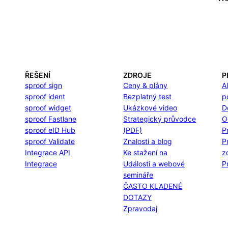
ŘEŠENÍ
ZDROJE
P
sproof sign
Ceny & plány
A
sproof ident
Bezplatný test
p
sproof widget
Ukázkové video
D
sproof Fastlane
Strategický průvodce
O
sproof eID Hub
(PDF)
P
sproof Validate
Znalosti a blog
P
Integrace API
Ke stažení na
z
Integrace
Události a webové
P
semináře
ČASTO KLADENÉ
DOTAZY
Zpravodaj