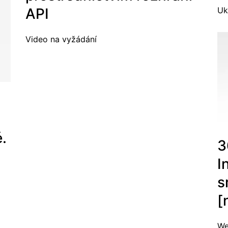
API
Uk
Video na vyžádání
é.
3
I
s
[
We