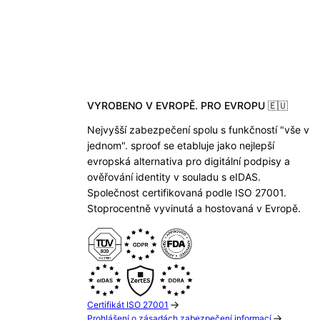
VYROBENO V EVROPĚ. PRO EVROPU 🇪🇺
Nejvyšší zabezpečení spolu s funkčností "vše v
jednom". sproof se etabluje jako nejlepší
evropská alternativa pro digitální podpisy a
ověřování identity v souladu s eIDAS.
Společnost certifikovaná podle ISO 27001.
Stoprocentně vyvinutá a hostovaná v Evropě.
Certifikát ISO 27001
Prohlášení o zásadách zabezpečení informací