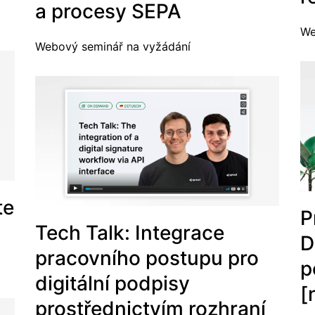
a procesy SEPA
We
Webový seminář na vyžádání
te
P
Tech Talk: Integrace
D
pracovního postupu pro
p
digitální podpisy
[
prostřednictvím rozhraní