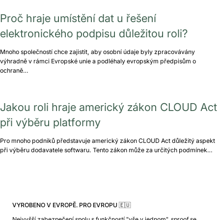
Proč hraje umístění dat u řešení
elektronického podpisu důležitou roli?
Mnoho společností chce zajistit, aby osobní údaje byly zpracovávány
výhradně v rámci Evropské unie a podléhaly evropským předpisům o
ochraně…
Jakou roli hraje americký zákon CLOUD Act
při výběru platformy
Pro mnoho podniků představuje americký zákon CLOUD Act důležitý aspekt
při výběru dodavatele softwaru. Tento zákon může za určitých podmínek…
VYROBENO V EVROPĚ. PRO EVROPU 🇪🇺
Nejvyšší zabezpečení spolu s funkčností "vše v jednom". sproof se