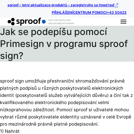
sproof – letní aktualizace produktů – zaregistrujte se hned teď
PŘIHLÁŠENÍ
CENTRUM POMOCI
+43 50423
Jak se podepíšu pomocí
Primesign v programu sproof
sign?
sproof sign umožňuje přeshraniční shromažďování právně
platných podpisů u různých poskytovatelů elektronických
identit (poskytovatelů služeb vytvářejících důvěru) a činí tak z
kvalifikovaného elektronického podepisování velmi
nízkoprahovou záležitost. Pomocí sproof si uživatelé mohou
vybrat různé poskytovatele eIdentity uznávané v celé Evropě
pro mezinárodně právně platné podepisování.
1) Nahrát