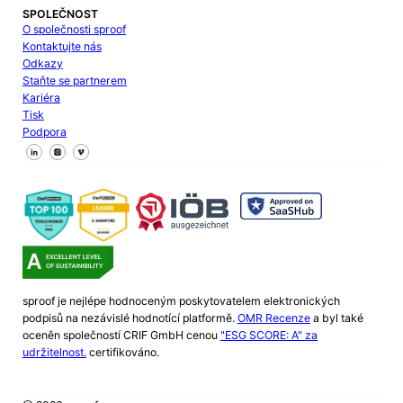
SPOLEČNOST
O společnosti sproof
Kontaktujte nás
Odkazy
Staňte se partnerem
Kariéra
Tisk
Podpora
Sledujte nás na Facebooku
Sledujte nás na X
Sledujte nás na LinkedIn
sproof je nejlépe hodnoceným poskytovatelem elektronických
podpisů na nezávislé hodnotící platformě.
OMR Recenze
a byl také
oceněn společností CRIF GmbH cenou
"ESG SCORE: A" za
udržitelnost.
certifikováno.